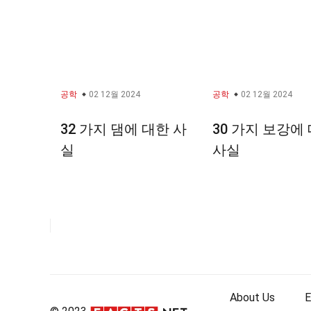
공학
02 12월 2024
공학
02 12월 2024
32 가지 댐에 대한 사
30 가지 보강에
실
사실
글
내
비
게
이
션
About Us
E