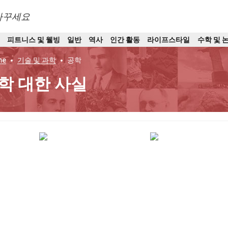
바꾸세요
트
피트니스 및 웰빙
일반
역사
인간 활동
라이프스타일
수학 및 
me
기술 및 과학
공학
학 대한 사실