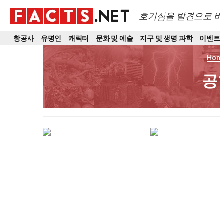
호기심을 발견으로 
항공사
유명인
캐릭터
문화 및 예술
지구 및 생명 과학
이벤
Ho
공