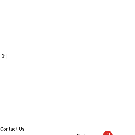
비에
Contact Us