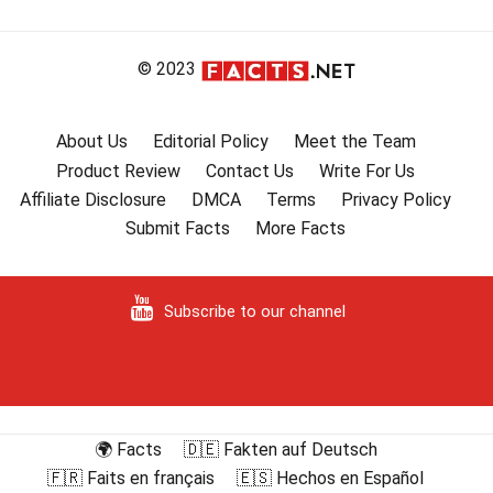
비
게
이
© 2023
션
About Us
Editorial Policy
Meet the Team
Product Review
Contact Us
Write For Us
Affiliate Disclosure
DMCA
Terms
Privacy Policy
Submit Facts
More Facts
Subscribe to our channel
🌍 Facts
🇩🇪 Fakten auf Deutsch
🇫🇷 Faits en français
🇪🇸 Hechos en Español