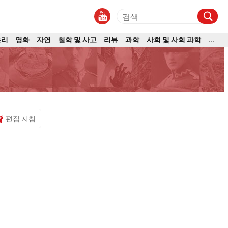
논리
영화
자연
철학 및 사고
리뷰
과학
사회 및 사회 과학
...
편집 지침