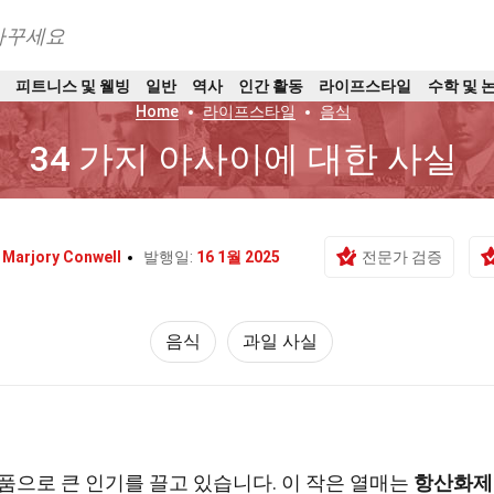
바꾸세요
트
피트니스 및 웰빙
일반
역사
인간 활동
라이프스타일
수학 및 
Home
라이프스타일
음식
34 가지 아사이에 대한 사실
:
Marjory Conwell
발행일:
16 1월 2025
전문가 검증
음식
과일 사실
식품으로 큰 인기를 끌고 있습니다. 이 작은 열매는
항산화제