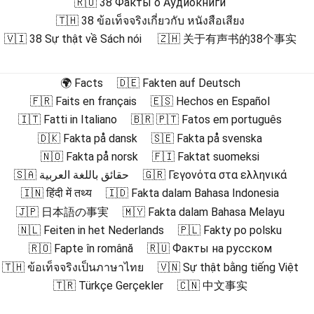
🇷🇺 38 Факты о Аудиокниги
🇹🇭 38 ข้อเท็จจริงเกี่ยวกับ หนังสือเสียง
🇻🇮 38 Sự thật về Sách nói
🇿🇭 关于有声书的38个事实
🌍 Facts
🇩🇪 Fakten auf Deutsch
🇫🇷 Faits en français
🇪🇸 Hechos en Español
🇮🇹 Fatti in Italiano
🇧🇷 🇵🇹 Fatos em português
🇩🇰 Fakta på dansk
🇸🇪 Fakta på svenska
🇳🇴 Fakta på norsk
🇫🇮 Faktat suomeksi
🇸🇦 حقائق باللغة العربية
🇬🇷 Γεγονότα στα ελληνικά
🇮🇳 हिंदी में तथ्य
🇮🇩 Fakta dalam Bahasa Indonesia
🇯🇵 日本語の事実
🇲🇾 Fakta dalam Bahasa Melayu
🇳🇱 Feiten in het Nederlands
🇵🇱 Fakty po polsku
🇷🇴 Fapte în română
🇷🇺 Факты на русском
🇹🇭 ข้อเท็จจริงเป็นภาษาไทย
🇻🇳 Sự thật bằng tiếng Việt
🇹🇷 Türkçe Gerçekler
🇨🇳 中文事实