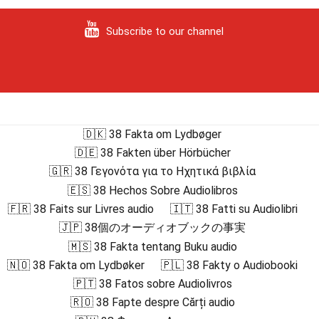
Subscribe to our channel
🇩🇰 38 Fakta om Lydbøger
🇩🇪 38 Fakten über Hörbücher
🇬🇷 38 Γεγονότα για το Ηχητικά βιβλία
🇪🇸 38 Hechos Sobre Audiolibros
🇫🇷 38 Faits sur Livres audio
🇮🇹 38 Fatti su Audiolibri
🇯🇵 38個のオーディオブックの事実
🇲🇸 38 Fakta tentang Buku audio
🇳🇴 38 Fakta om Lydbøker
🇵🇱 38 Fakty o Audiobooki
🇵🇹 38 Fatos sobre Audiolivros
🇷🇴 38 Fapte despre Cărți audio