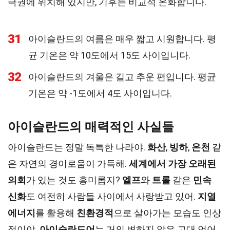
극권에 위치해 있지만, 기후는 비교적 온화합니다.
31
아이슬란드의 여름은 매우 짧고 시원합니다. 평
균 기온은 약 10도에서 15도 사이입니다.
32
아이슬란드의 겨울은 길고 추운 편입니다. 평균
기온은 약 -1도에서 4도 사이입니다.
아이슬란드의 매력적인 사실들
아이슬란드는 정말 독특한 나라야.
화산
,
빙하
,
온천
같
은 자연의 경이로움이 가득해.
세계에서 가장 오래된
의회
가 있는 것도 흥미롭지?
엘프
와
트롤
같은
민속
신화
도 여전히 사람들 사이에서 사랑받고 있어.
지열
에너지
를 활용해
친환경적
으로 살아가는 모습도 인상
적이야.
아이슬란드어
는 거의 변하지 않은 고대 언어