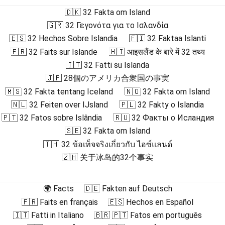
🇩🇰 32 Fakta om Island
🇬🇷 32 Γεγονότα για το Ισλανδία
🇪🇸 32 Hechos Sobre Islandia
🇫🇮 32 Faktaa Islanti
🇫🇷 32 Faits sur Islande
🇭🇮 आइसलैंड के बारे में 32 तथ्य
🇮🇹 32 Fatti su Islanda
🇯🇵 28個のアメリカ合衆国の事実
🇲🇸 32 Fakta tentang Iceland
🇳🇴 32 Fakta om Island
🇳🇱 32 Feiten over IJsland
🇵🇱 32 Fakty o Islandia
🇵🇹 32 Fatos sobre Islândia
🇷🇺 32 Факты о Исландия
🇸🇪 32 Fakta om Island
🇹🇭 32 ข้อเท็จจริงเกี่ยวกับ ไอซ์แลนด์
🇿🇭 关于冰岛的32个事实
🌍 Facts
🇩🇪 Fakten auf Deutsch
🇫🇷 Faits en français
🇪🇸 Hechos en Español
🇮🇹 Fatti in Italiano
🇧🇷 🇵🇹 Fatos em português