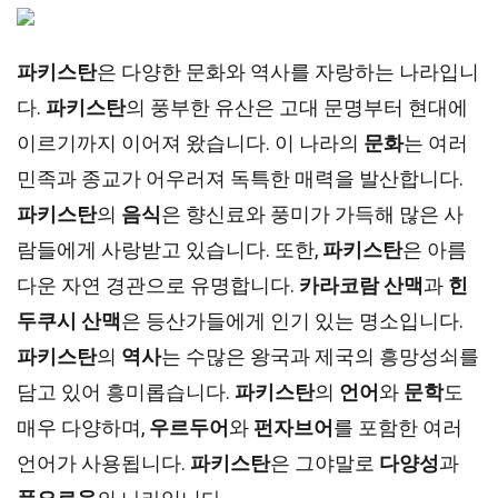
파키스탄
은 다양한 문화와 역사를 자랑하는 나라입니
다.
파키스탄
의 풍부한 유산은 고대 문명부터 현대에
이르기까지 이어져 왔습니다. 이 나라의
문화
는 여러
민족과 종교가 어우러져 독특한 매력을 발산합니다.
파키스탄
의
음식
은 향신료와 풍미가 가득해 많은 사
람들에게 사랑받고 있습니다. 또한,
파키스탄
은 아름
다운 자연 경관으로 유명합니다.
카라코람 산맥
과
힌
두쿠시 산맥
은 등산가들에게 인기 있는 명소입니다.
파키스탄
의
역사
는 수많은 왕국과 제국의 흥망성쇠를
담고 있어 흥미롭습니다.
파키스탄
의
언어
와
문학
도
매우 다양하며,
우르두어
와
펀자브어
를 포함한 여러
언어가 사용됩니다.
파키스탄
은 그야말로
다양성
과