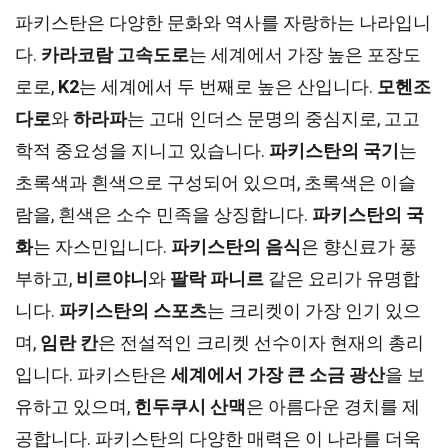
파키스탄은 다양한 문화와 역사를 자랑하는 나라입니
다.
카라코람 고속도로
는 세계에서 가장 높은 포장도
로로,
K2
는 세계에서 두 번째로 높은 산입니다.
모헨조
다로
와
하라파
는 고대 인더스 문명의 중심지로, 고고
학적 중요성을 지니고 있습니다.
파키스탄의 국기
는
초록색과 흰색으로 구성되어 있으며, 초록색은 이슬
람을, 흰색은 소수 민족을 상징합니다.
파키스탄의 국
화
는 자스민입니다.
파키스탄의 음식
은 향신료가 풍
부하고,
비르야니
와
팔락 파니르
같은 요리가 유명합
니다.
파키스탄의 스포츠
는 크리켓이 가장 인기 있으
며,
임란 칸
은 전설적인 크리켓 선수이자 현재의 총리
입니다. 파키스탄은
세계에서 가장 큰 소금 광산
을 보
유하고 있으며,
힌두쿠시 산맥
은 아름다운 경치를 제
공합니다. 파키스탄의 다양한 매력은 이 나라를 더욱