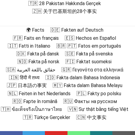
🇹🇷 28 Pakistan Hakkında Gerçek
🇿🇭 关于巴基斯坦的28个事实
🌍 Facts
🇩🇪 Fakten auf Deutsch
🇫🇷 Faits en français
🇪🇸 Hechos en Español
🇮🇹 Fatti in Italiano
🇧🇷 🇵🇹 Fatos em português
🇩🇰 Fakta på dansk
🇸🇪 Fakta på svenska
🇳🇴 Fakta på norsk
🇫🇮 Faktat suomeksi
🇸🇦 حقائق باللغة العربية
🇬🇷 Γεγονότα στα ελληνικά
🇮🇳 हिंदी में तथ्य
🇮🇩 Fakta dalam Bahasa Indonesia
🇯🇵 日本語の事実
🇲🇾 Fakta dalam Bahasa Melayu
🇳🇱 Feiten in het Nederlands
🇵🇱 Fakty po polsku
🇷🇴 Fapte în română
🇷🇺 Факты на русском
🇹🇭 ข้อเท็จจริงเป็นภาษาไทย
🇻🇳 Sự thật bằng tiếng Việt
🇹🇷 Türkçe Gerçekler
🇨🇳 中文事实