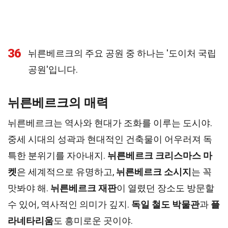
36
뉘른베르크의 주요 공원 중 하나는 '도이처 국립
공원'입니다.
뉘른베르크의 매력
뉘른베르크는 역사와 현대가 조화를 이루는 도시야.
중세 시대의 성곽과 현대적인 건축물이 어우러져 독
특한 분위기를 자아내지.
뉘른베르크 크리스마스 마
켓
은 세계적으로 유명하고,
뉘른베르크 소시지
는 꼭
맛봐야 해.
뉘른베르크 재판
이 열렸던 장소도 방문할
수 있어, 역사적인 의미가 깊지.
독일 철도 박물관
과
플
라네타리움
도 흥미로운 곳이야.