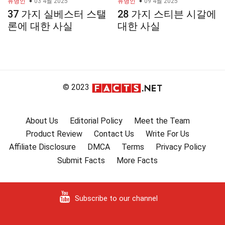
유명인
03 4월 2025
유명인
09 4월 2025
37 가지 실베스터 스탤
28 가지 스티븐 시갈에
론에 대한 사실
대한 사실
© 2023
About Us
Editorial Policy
Meet the Team
Product Review
Contact Us
Write For Us
Affiliate Disclosure
DMCA
Terms
Privacy Policy
Submit Facts
More Facts
Subscribe to our channel