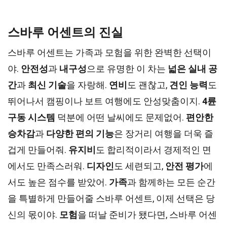
스바루 어센트의 진실
스바루 어센트는 가족과 모험을 위한 완벽한 선택이
야.
안전성
과
내구성
으로 유명한 이 차는
넓은 실내 공
간
과
최신 기술
을 자랑해.
연비
도 괜찮고,
견인 능력
도
뛰어나서 캠핑이나 보트 여행에도 안성맞춤이지.
4륜
구동 시스템
덕분에 어떤 날씨에도 문제없어.
편안한
승차감
과
다양한 편의 기능
은 장거리 여행을 더욱 즐
겁게 만들어줘.
유지비
도 합리적이라서 경제적인 면
에서도 만족스러워.
디자인
도 세련되고,
안전 평가
에
서도 높은 점수를 받았어.
가족
과 함께하는 모든 순간
을 특별하게 만들어줄 스바루 어센트, 이제 선택은 당
신의 몫이야.
모험
을 떠날 준비가 됐다면, 스바루 어센