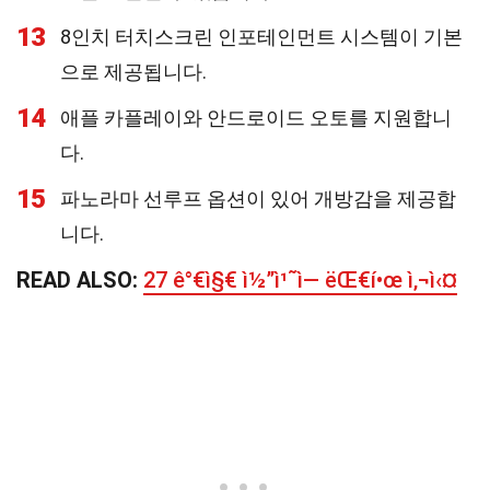
13
8인치 터치스크린 인포테인먼트 시스템이 기본
으로 제공됩니다.
14
애플 카플레이와 안드로이드 오토를 지원합니
다.
15
파노라마 선루프 옵션이 있어 개방감을 제공합
니다.
READ ALSO:
27 ê°€ì§€ ì½”ì¹˜ì— ëŒ€í•œ ì‚¬ì‹¤