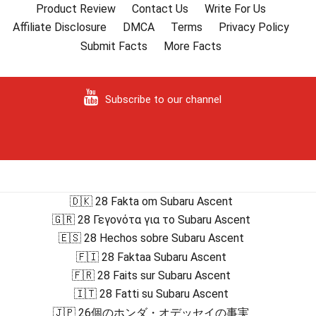
Product Review
Contact Us
Write For Us
Affiliate Disclosure
DMCA
Terms
Privacy Policy
Submit Facts
More Facts
Subscribe to our channel
🇩🇰 28 Fakta om Subaru Ascent
🇬🇷 28 Γεγονότα για το Subaru Ascent
🇪🇸 28 Hechos sobre Subaru Ascent
🇫🇮 28 Faktaa Subaru Ascent
🇫🇷 28 Faits sur Subaru Ascent
🇮🇹 28 Fatti su Subaru Ascent
🇯🇵 26個のホンダ・オデッセイの事実