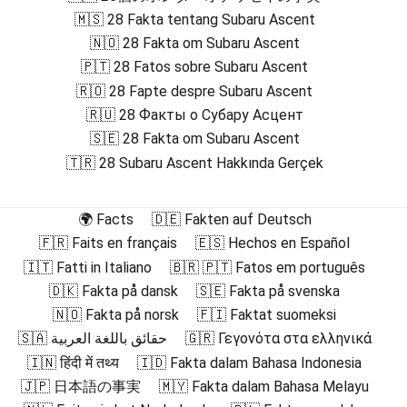
🇲🇸 28 Fakta tentang Subaru Ascent
🇳🇴 28 Fakta om Subaru Ascent
🇵🇹 28 Fatos sobre Subaru Ascent
🇷🇴 28 Fapte despre Subaru Ascent
🇷🇺 28 Факты о Субару Асцент
🇸🇪 28 Fakta om Subaru Ascent
🇹🇷 28 Subaru Ascent Hakkında Gerçek
🌍 Facts
🇩🇪 Fakten auf Deutsch
🇫🇷 Faits en français
🇪🇸 Hechos en Español
🇮🇹 Fatti in Italiano
🇧🇷 🇵🇹 Fatos em português
🇩🇰 Fakta på dansk
🇸🇪 Fakta på svenska
🇳🇴 Fakta på norsk
🇫🇮 Faktat suomeksi
🇸🇦 حقائق باللغة العربية
🇬🇷 Γεγονότα στα ελληνικά
🇮🇳 हिंदी में तथ्य
🇮🇩 Fakta dalam Bahasa Indonesia
🇯🇵 日本語の事実
🇲🇾 Fakta dalam Bahasa Melayu