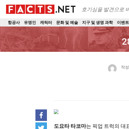
호기심을 발견으로 
항공사
유명인
캐릭터
문화 및 예술
지구 및 생명 과학
이벤
2
작성
도요타 타코마
는 픽업 트럭의 대