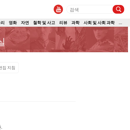
논리
영화
자연
철학 및 사고
리뷰
과학
사회 및 사회 과학
...
실
편집 지침
.