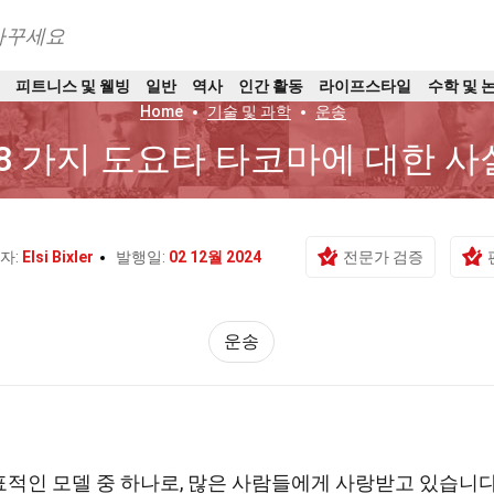
바꾸세요
트
피트니스 및 웰빙
일반
역사
인간 활동
라이프스타일
수학 및 
Home
기술 및 과학
운송
8 가지 도요타 타코마에 대한 사
자:
Elsi Bixler
발행일:
02 12월 2024
전문가 검증
운송
표적인 모델 중 하나로, 많은 사람들에게 사랑받고 있습니다