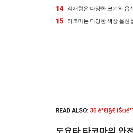
14
적재함은 다양한 크기와 옵션
15
타코마는 다양한 색상 옵션을
READ ALSO:
36 ê°€ì§€ ìŠ¤ë°
도요타 타코마의 안전