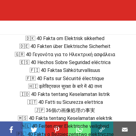
🇩🇰 40 Fakta om Elektrisk sikkerhed
🇩🇪 40 Fakten über Elektrische Sicherheit
🇬🇷 40 Γεγονότα για το Ηλεκτρική ασφάλεια
🇪🇸 40 Hechos Sobre Seguridad eléctrica
🇫🇮 40 Faktaa Sähköturvallisuus
🇫🇷 40 Faits sur Sécurité électrique
🇭🇮 इलेक्ट्रिकल सुरक्षा के बारे में 40 तथ्य
🇮🇩 40 Fakta tentang Keselamatan listrik
🇮🇹 40 Fatti su Sicurezza elettrica
🇯🇵 36個の画像処理の事実
🇲🇸 40 Fakta tentang Keselamatan elektrik
🇳🇱 40 Feiten over Elektrische veiligheid
🇵🇱 40 Fakty o Bezpieczeństwo elektryczne