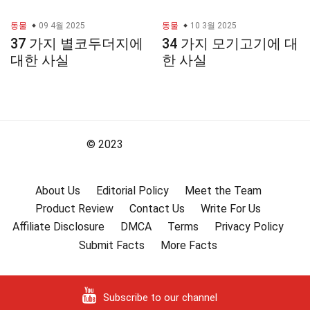
동물
09 4월 2025
동물
10 3월 2025
37 가지 별코두더지에
34 가지 모기고기에 대
대한 사실
한 사실
© 2023
About Us
Editorial Policy
Meet the Team
Product Review
Contact Us
Write For Us
Affiliate Disclosure
DMCA
Terms
Privacy Policy
Submit Facts
More Facts
Subscribe to our channel