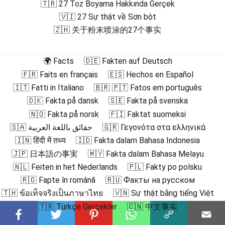
🇹🇷 27 Toz Boyama Hakkında Gerçek
🇻🇮 27 Sự thật về Sơn bột
🇿🇭 关于粉末喷涂的27个事实
🌍 Facts
🇩🇪 Fakten auf Deutsch
🇫🇷 Faits en français
🇪🇸 Hechos en Español
🇮🇹 Fatti in Italiano
🇧🇷 🇵🇹 Fatos em português
🇩🇰 Fakta på dansk
🇸🇪 Fakta på svenska
🇳🇴 Fakta på norsk
🇫🇮 Faktat suomeksi
🇸🇦 حقائق باللغة العربية
🇬🇷 Γεγονότα στα ελληνικά
🇮🇳 हिंदी में तथ्य
🇮🇩 Fakta dalam Bahasa Indonesia
🇯🇵 日本語の事実
🇲🇾 Fakta dalam Bahasa Melayu
🇳🇱 Feiten in het Nederlands
🇵🇱 Fakty po polsku
🇷🇴 Fapte în română
🇷🇺 Факты на русском
🇹🇭 ข้อเท็จจริงเป็นภาษาไทย
🇻🇳 Sự thật bằng tiếng Việt
🇹🇷 Türkçe Gerçekler
🇨🇳 中文事实