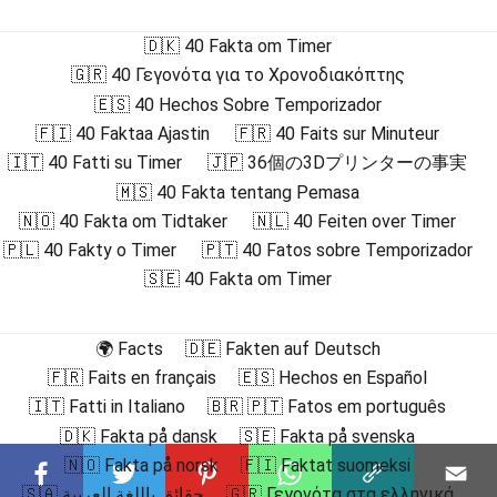
🇩🇰 40 Fakta om Timer
🇬🇷 40 Γεγονότα για το Χρονοδιακόπτης
🇪🇸 40 Hechos Sobre Temporizador
🇫🇮 40 Faktaa Ajastin
🇫🇷 40 Faits sur Minuteur
🇮🇹 40 Fatti su Timer
🇯🇵 36個の3Dプリンターの事実
🇲🇸 40 Fakta tentang Pemasa
🇳🇴 40 Fakta om Tidtaker
🇳🇱 40 Feiten over Timer
🇵🇱 40 Fakty o Timer
🇵🇹 40 Fatos sobre Temporizador
🇸🇪 40 Fakta om Timer
🌍 Facts
🇩🇪 Fakten auf Deutsch
🇫🇷 Faits en français
🇪🇸 Hechos en Español
🇮🇹 Fatti in Italiano
🇧🇷 🇵🇹 Fatos em português
🇩🇰 Fakta på dansk
🇸🇪 Fakta på svenska
🇳🇴 Fakta på norsk
🇫🇮 Faktat suomeksi
🇸🇦 حقائق باللغة العربية
🇬🇷 Γεγονότα στα ελληνικά