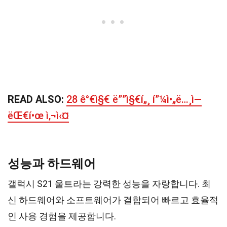
READ ALSO:
28 ê°€ì§€ ë””ì§€í„¸ í”¼ì•„ë…¸ì—
ëŒ€í•œ ì‚¬ì‹¤
성능과 하드웨어
갤럭시 S21 울트라는 강력한 성능을 자랑합니다. 최
신 하드웨어와 소프트웨어가 결합되어 빠르고 효율적
인 사용 경험을 제공합니다.