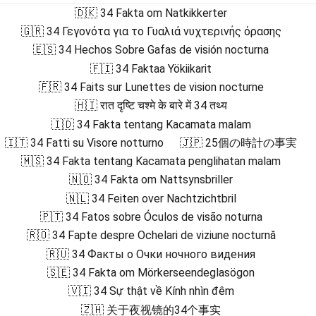
🇩🇰 34 Fakta om Natkikkerter
🇬🇷 34 Γεγονότα για το Γυαλιά νυχτερινής όρασης
🇪🇸 34 Hechos Sobre Gafas de visión nocturna
🇫🇮 34 Faktaa Yökiikarit
🇫🇷 34 Faits sur Lunettes de vision nocturne
🇭🇮 रात दृष्टि चश्मे के बारे में 34 तथ्य
🇮🇩 34 Fakta tentang Kacamata malam
🇮🇹 34 Fatti su Visore notturno
🇯🇵 25個の時計の事実
🇲🇸 34 Fakta tentang Kacamata penglihatan malam
🇳🇴 34 Fakta om Nattsynsbriller
🇳🇱 34 Feiten over Nachtzichtbril
🇵🇹 34 Fatos sobre Óculos de visão noturna
🇷🇴 34 Fapte despre Ochelari de viziune nocturnă
🇷🇺 34 Факты о Очки ночного видения
🇸🇪 34 Fakta om Mörkerseendeglasögon
🇻🇮 34 Sự thật về Kính nhìn đêm
🇿🇭 关于夜视镜的34个事实