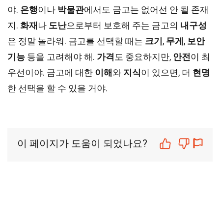
야.
은행
이나
박물관
에서도 금고는 없어선 안 될 존재
지.
화재
나
도난
으로부터 보호해 주는 금고의
내구성
은 정말 놀라워. 금고를 선택할 때는
크기
,
무게
,
보안
기능
등을 고려해야 해.
가격
도 중요하지만,
안전
이 최
우선이야. 금고에 대한
이해
와
지식
이 있으면, 더
현명
한 선택을 할 수 있을 거야.
이 페이지가 도움이 되었나요?