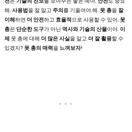
전
은
기술의 진보
를 보여주는 좋은 예야.
안전
도 중요
해.
사용법
을 잘 알고
주의
를 기울여야 해.
못 총
을
잘
이해
하면
더 안전
하고
효율적
으로 사용할 수 있어.
못
총
은
단순한 도구
가 아닌
역사와 기술의 산물
이야.
이
제
못 총에 대해
더 많은 사실
을 알고
더 잘 활용
할 수
있겠지?
못 총의 매력
을
느껴보자
!