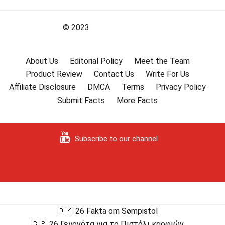
© 2023
About Us
Editorial Policy
Meet the Team
Product Review
Contact Us
Write For Us
Affiliate Disclosure
DMCA
Terms
Privacy Policy
Submit Facts
More Facts
Subscribe to our channel
🇩🇰 26 Fakta om Sømpistol
🇬🇷 26 Γεγονότα για το Πιστόλι καρφιών