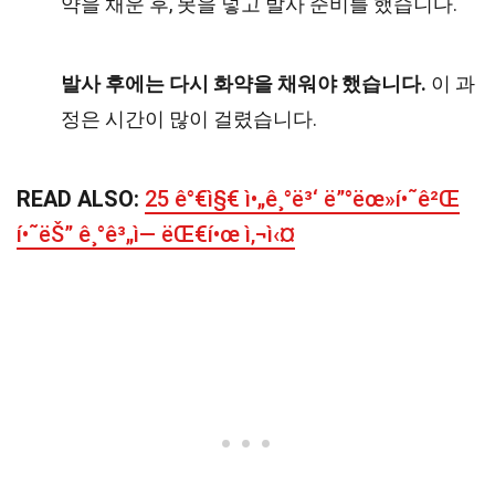
약을 채운 후, 못을 넣고 발사 준비를 했습니다.
발사 후에는 다시 화약을 채워야 했습니다.
이 과
정은 시간이 많이 걸렸습니다.
READ ALSO:
25 ê°€ì§€ ì•„ê¸°ë³‘ ë”°ëœ»í•˜ê²Œ
í•˜ëŠ” ê¸°ê³„ì— ëŒ€í•œ ì‚¬ì‹¤