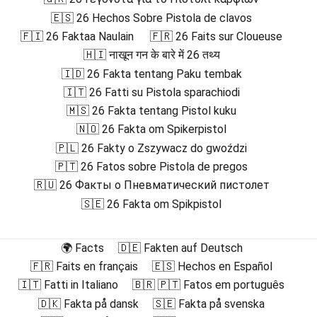
🇪🇸 26 Hechos Sobre Pistola de clavos
🇫🇮 26 Faktaa Naulain
🇫🇷 26 Faits sur Cloueuse
🇭🇮 नाखून गन के बारे में 26 तथ्य
🇮🇩 26 Fakta tentang Paku tembak
🇮🇹 26 Fatti su Pistola sparachiodi
🇲🇸 26 Fakta tentang Pistol kuku
🇳🇴 26 Fakta om Spikerpistol
🇵🇱 26 Fakty o Zszywacz do gwoździ
🇵🇹 26 Fatos sobre Pistola de pregos
🇷🇺 26 Факты о Пневматический пистолет
🇸🇪 26 Fakta om Spikpistol
🌍 Facts
🇩🇪 Fakten auf Deutsch
🇫🇷 Faits en français
🇪🇸 Hechos en Español
🇮🇹 Fatti in Italiano
🇧🇷 🇵🇹 Fatos em português
🇩🇰 Fakta på dansk
🇸🇪 Fakta på svenska