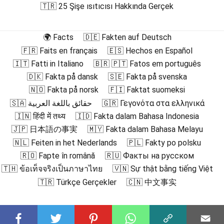
🇹🇷 25 Şişe ısıtıcısı Hakkında Gerçek
🌍 Facts
🇩🇪 Fakten auf Deutsch
🇫🇷 Faits en français
🇪🇸 Hechos en Español
🇮🇹 Fatti in Italiano
🇧🇷 🇵🇹 Fatos em português
🇩🇰 Fakta på dansk
🇸🇪 Fakta på svenska
🇳🇴 Fakta på norsk
🇫🇮 Faktat suomeksi
🇸🇦 حقائق باللغة العربية
🇬🇷 Γεγονότα στα ελληνικά
🇮🇳 हिंदी में तथ्य
🇮🇩 Fakta dalam Bahasa Indonesia
🇯🇵 日本語の事実
🇲🇾 Fakta dalam Bahasa Melayu
🇳🇱 Feiten in het Nederlands
🇵🇱 Fakty po polsku
🇷🇴 Fapte în română
🇷🇺 Факты на русском
🇹🇭 ข้อเท็จจริงเป็นภาษาไทย
🇻🇳 Sự thật bằng tiếng Việt
🇹🇷 Türkçe Gerçekler
🇨🇳 中文事实