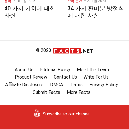
철학
18 1월 2025
수학 분야
27 1월 2025
40 가지 키치에 대한
34 가지 편미분 방정식
사실
에 대한 사실
© 2023
About Us
Editorial Policy
Meet the Team
Product Review
Contact Us
Write For Us
Affiliate Disclosure
DMCA
Terms
Privacy Policy
Submit Facts
More Facts
Subscribe to our channel