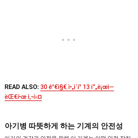
READ ALSO:
30 ê°€ì§€ ì•„ì´í° 13 í”„ë¡œì—
ëŒ€í•œ ì‚¬ì‹¤
아기병 따뜻하게 하는 기계의 안전성