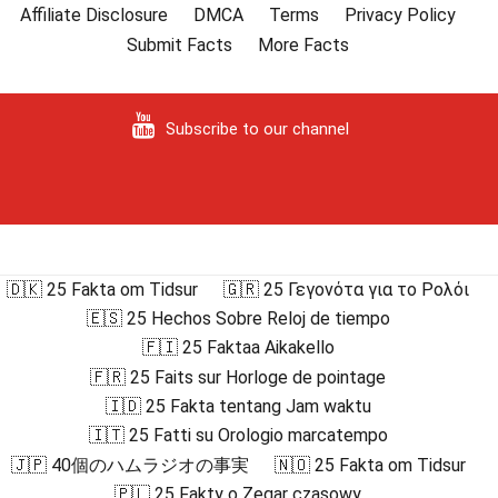
Affiliate Disclosure
DMCA
Terms
Privacy Policy
Submit Facts
More Facts
Subscribe to our channel
🇩🇰 25 Fakta om Tidsur
🇬🇷 25 Γεγονότα για το Ρολόι
🇪🇸 25 Hechos Sobre Reloj de tiempo
🇫🇮 25 Faktaa Aikakello
🇫🇷 25 Faits sur Horloge de pointage
🇮🇩 25 Fakta tentang Jam waktu
🇮🇹 25 Fatti su Orologio marcatempo
🇯🇵 40個のハムラジオの事実
🇳🇴 25 Fakta om Tidsur
🇵🇱 25 Fakty o Zegar czasowy