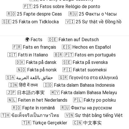
🇵🇹 25 Fatos sobre Relógio de ponto
🇷🇴 25 Fapte despre Ceas
🇷🇺 25 Факты о Часы
🇸🇪 25 Fakta om Tidklocka
🇻🇮 25 Sự thật về Đồng hồ
🌍 Facts
🇩🇪 Fakten auf Deutsch
🇫🇷 Faits en français
🇪🇸 Hechos en Español
🇮🇹 Fatti in Italiano
🇧🇷 🇵🇹 Fatos em português
🇩🇰 Fakta på dansk
🇸🇪 Fakta på svenska
🇳🇴 Fakta på norsk
🇫🇮 Faktat suomeksi
🇸🇦 حقائق باللغة العربية
🇬🇷 Γεγονότα στα ελληνικά
🇮🇳 हिंदी में तथ्य
🇮🇩 Fakta dalam Bahasa Indonesia
🇯🇵 日本語の事実
🇲🇾 Fakta dalam Bahasa Melayu
🇳🇱 Feiten in het Nederlands
🇵🇱 Fakty po polsku
🇷🇴 Fapte în română
🇷🇺 Факты на русском
🇹🇭 ข้อเท็จจริงเป็นภาษาไทย
🇻🇳 Sự thật bằng tiếng Việt
🇹🇷 Türkçe Gerçekler
🇨🇳 中文事实