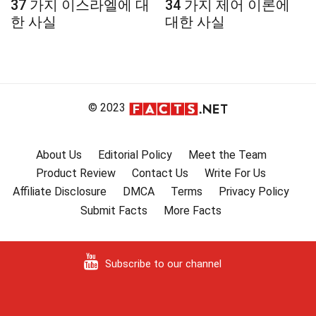
37 가지 이스라엘에 대
34 가지 제어 이론에
한 사실
대한 사실
© 2023
About Us
Editorial Policy
Meet the Team
Product Review
Contact Us
Write For Us
Affiliate Disclosure
DMCA
Terms
Privacy Policy
Submit Facts
More Facts
Subscribe to our channel