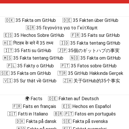
🇩🇰 35 Fakta om GitHub
🇩🇪 35 Fakten über GitHub
🇬🇷 35 Γεγονότα για το ΓκίτΧαμπ
🇪🇸 35 Hechos Sobre GitHub
🇫🇷 35 Faits sur GitHub
🇭🇮 गिटहब के बारे में 35 तथ्य
🇮🇩 35 Fakta tentang GitHub
🇮🇹 35 Fatti su GitHub
🇯🇵 35個のギットハブの事実
🇲🇸 35 Fakta tentang GitHub
🇳🇴 35 Fakta om GitHub
🇵🇱 35 Fakty o GitHub
🇵🇹 35 Fatos sobre GitHub
🇸🇪 35 Fakta om GitHub
🇹🇷 35 GitHub Hakkında Gerçek
🇻🇮 35 Sự thật về GitHub
🇿🇭 关于GitHub的35个事实
🌍 Facts
🇩🇪 Fakten auf Deutsch
🇫🇷 Faits en français
🇪🇸 Hechos en Español
🇮🇹 Fatti in Italiano
🇧🇷 🇵🇹 Fatos em português
🇩🇰 Fakta på dansk
🇸🇪 Fakta på svenska