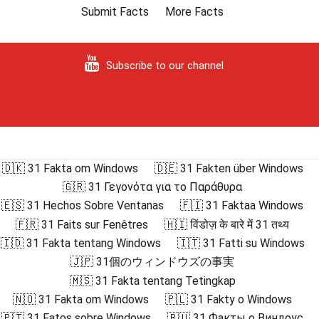
Submit Facts
More Facts
Subscribe to our channel
🇩🇰 31 Fakta om Windows
🇩🇪 31 Fakten über Windows
🇬🇷 31 Γεγονότα για το Παράθυρα
🇪🇸 31 Hechos Sobre Ventanas
🇫🇮 31 Faktaa Windows
🇫🇷 31 Faits sur Fenêtres
🇭🇮 विंडोज़ के बारे में 31 तथ्य
🇮🇩 31 Fakta tentang Windows
🇮🇹 31 Fatti su Windows
🇯🇵 31個のウィンドウズの事実
🇲🇸 31 Fakta tentang Tetingkap
🇳🇴 31 Fakta om Windows
🇵🇱 31 Fakty o Windows
🇵🇹 31 Fatos sobre Windows
🇷🇺 31 Факты о Виндоус