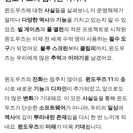
윈도우즈에 대한
사실
들을 살펴보니, 이 운영체제가
얼마나
다양한 역사
와
기능
을 가지고 있는지 알 수 있
었죠.
빌 게이츠
와
폴 앨런
의 작은 프로젝트로 시작된
윈도우즈는 이제 전 세계 수억 명이 사용하는
필수 도
구
가 되었어요.
블루 스크린
부터
클립피
까지, 윈도우
즈는 우리에게 많은
추억
과
이야기
를 남겼어요.
윈도우즈의
진화
는 멈추지 않아요.
윈도우즈 11
의 출
시로 새로운
기능
과
디자인
이 추가되었고, 앞으로도
더 많은
변화
가 기대돼요. 이 모든
사실
들을 통해 윈도
우즈가 단순한
소프트웨어
가 아니라, 우리의
일상
과
역사
에 깊이
뿌리내린 존재
임을 다시 한 번 느끼게 되
네요.
윈도우즈
의
미래
가 더욱
기대
됩니다.