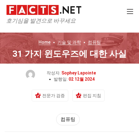
호기심을 발견으로 바꾸세요
Home
기술 및 과학
컴퓨팅
31 가지 윈도우즈에 대한 사실
작성자:
Sophey Lapointe
발행일:
02 12월 2024
전문가 검증
편집 지침
컴퓨팅