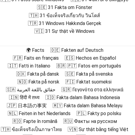
🇸🇪 31 Fakta om Fönster
🇹🇭 31 ข้อเท็จจริงเกี่ยวกับ วินโดส์
🇹🇷 31 Windows Hakkında Gerçek
🇻🇮 31 Sự thật về Windows
🌍 Facts
🇩🇪 Fakten auf Deutsch
🇫🇷 Faits en français
🇪🇸 Hechos en Español
🇮🇹 Fatti in Italiano
🇧🇷 🇵🇹 Fatos em português
🇩🇰 Fakta på dansk
🇸🇪 Fakta på svenska
🇳🇴 Fakta på norsk
🇫🇮 Faktat suomeksi
🇸🇦 حقائق باللغة العربية
🇬🇷 Γεγονότα στα ελληνικά
🇮🇳 हिंदी में तथ्य
🇮🇩 Fakta dalam Bahasa Indonesia
🇯🇵 日本語の事実
🇲🇾 Fakta dalam Bahasa Melayu
🇳🇱 Feiten in het Nederlands
🇵🇱 Fakty po polsku
🇷🇴 Fapte în română
🇷🇺 Факты на русском
🇹🇭 ข้อเท็จจริงเป็นภาษาไทย
🇻🇳 Sự thật bằng tiếng Việt