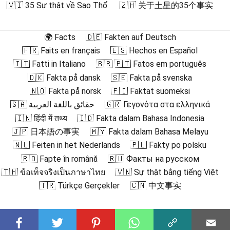
🇻🇮 35 Sự thật về Sao Thổ
🇿🇭 关于土星的35个事实
🌍 Facts
🇩🇪 Fakten auf Deutsch
🇫🇷 Faits en français
🇪🇸 Hechos en Español
🇮🇹 Fatti in Italiano
🇧🇷 🇵🇹 Fatos em português
🇩🇰 Fakta på dansk
🇸🇪 Fakta på svenska
🇳🇴 Fakta på norsk
🇫🇮 Faktat suomeksi
🇸🇦 حقائق باللغة العربية
🇬🇷 Γεγονότα στα ελληνικά
🇮🇳 हिंदी में तथ्य
🇮🇩 Fakta dalam Bahasa Indonesia
🇯🇵 日本語の事実
🇲🇾 Fakta dalam Bahasa Melayu
🇳🇱 Feiten in het Nederlands
🇵🇱 Fakty po polsku
🇷🇴 Fapte în română
🇷🇺 Факты на русском
🇹🇭 ข้อเท็จจริงเป็นภาษาไทย
🇻🇳 Sự thật bằng tiếng Việt
🇹🇷 Türkçe Gerçekler
🇨🇳 中文事实