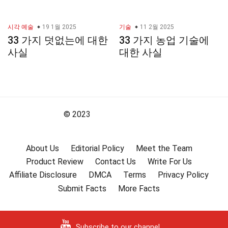
시각 예술
19 1월 2025
기술
11 2월 2025
33 가지 덧없는에 대한
33 가지 농업 기술에
사실
대한 사실
© 2023
About Us
Editorial Policy
Meet the Team
Product Review
Contact Us
Write For Us
Affiliate Disclosure
DMCA
Terms
Privacy Policy
Submit Facts
More Facts
Subscribe to our channel