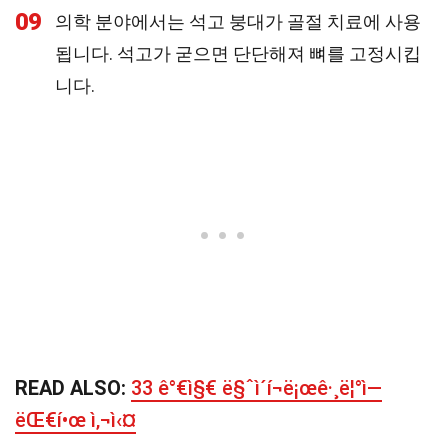
09
의학 분야에서는 석고 붕대가 골절 치료에 사용
됩니다. 석고가 굳으면 단단해져 뼈를 고정시킵
니다.
READ ALSO:
33 ê°€ì§€ ë§ˆì´í¬ë¡œê·¸ë¦°ì—
ëŒ€í•œ ì‚¬ì‹¤