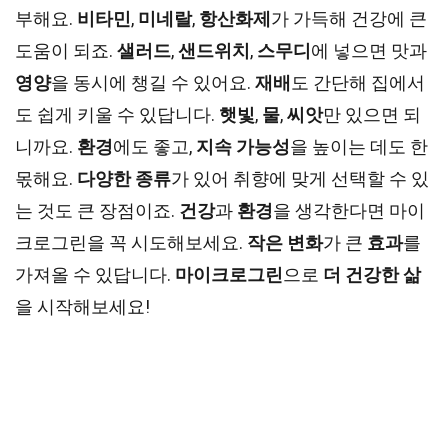
부해요.
비타민
,
미네랄
,
항산화제
가 가득해 건강에 큰
도움이 되죠.
샐러드
,
샌드위치
,
스무디
에 넣으면 맛과
영양
을 동시에 챙길 수 있어요.
재배
도 간단해 집에서
도 쉽게 키울 수 있답니다.
햇빛
,
물
,
씨앗
만 있으면 되
니까요.
환경
에도 좋고,
지속 가능성
을 높이는 데도 한
몫해요.
다양한 종류
가 있어 취향에 맞게 선택할 수 있
는 것도 큰 장점이죠.
건강
과
환경
을 생각한다면 마이
크로그린을 꼭 시도해보세요.
작은 변화
가 큰
효과
를
가져올 수 있답니다.
마이크로그린
으로
더 건강한 삶
을 시작해보세요!