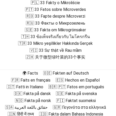
🇵🇱 33 Fakty o Mikroliście
🇵🇹 33 Fatos sobre Microverdes
🇷🇴 33 Fapte despre Microverzi
🇷🇺 33 Факты о Микрозелень
🇸🇪 33 Fakta om Mikrogrönsaker
🇹🇭 33 ข้อเท็จจริงเกี่ยวกับ ไมโครกรีน
🇹🇷 33 Mikro yeşillikler Hakkında Gerçek
🇻🇮 33 Sự thật về Rau mầm
🇿🇭 关于微型绿叶菜的33个事实
🌍 Facts
🇩🇪 Fakten auf Deutsch
🇫🇷 Faits en français
🇪🇸 Hechos en Español
🇮🇹 Fatti in Italiano
🇧🇷 🇵🇹 Fatos em português
🇩🇰 Fakta på dansk
🇸🇪 Fakta på svenska
🇳🇴 Fakta på norsk
🇫🇮 Faktat suomeksi
🇸🇦 حقائق باللغة العربية
🇬🇷 Γεγονότα στα ελληνικά
🇮🇳 हिंदी में तथ्य
🇮🇩 Fakta dalam Bahasa Indonesia