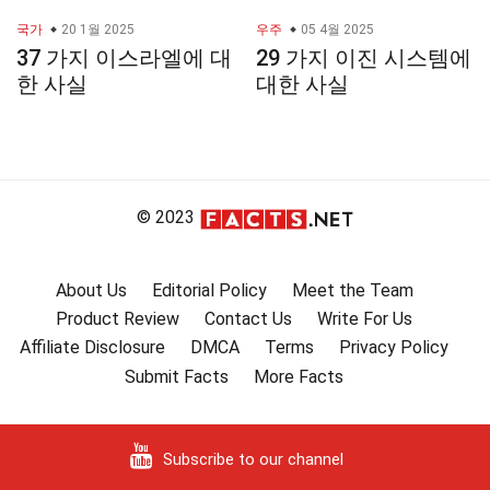
국가
20 1월 2025
우주
05 4월 2025
37 가지 이스라엘에 대
29 가지 이진 시스템에
한 사실
대한 사실
© 2023
About Us
Editorial Policy
Meet the Team
Product Review
Contact Us
Write For Us
Affiliate Disclosure
DMCA
Terms
Privacy Policy
Submit Facts
More Facts
Subscribe to our channel