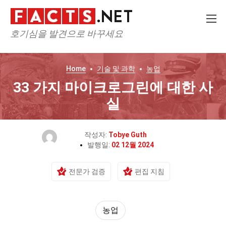
호기심을 발견으로 바꾸세요
Home
기술 및 과학
농업
33 가지 마이크로그린에 대한 사
실
작성자:
Tobye Guth
발행일:
02 12월 2024
전문가 검증
편집 지침
농업