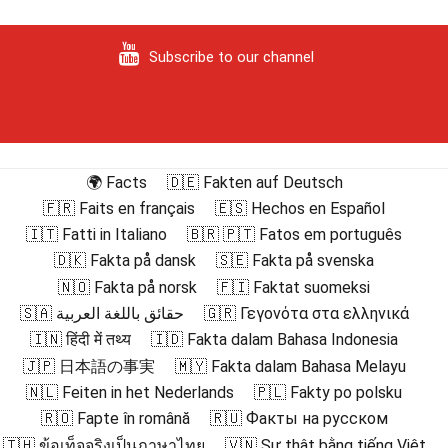
Subscribe to our channel
🌍 Facts
🇩🇪 Fakten auf Deutsch
🇫🇷 Faits en français
🇪🇸 Hechos en Español
🇮🇹 Fatti in Italiano
🇧🇷 🇵🇹 Fatos em português
🇩🇰 Fakta på dansk
🇸🇪 Fakta på svenska
🇳🇴 Fakta på norsk
🇫🇮 Faktat suomeksi
🇸🇦 حقائق باللغة العربية
🇬🇷 Γεγονότα στα ελληνικά
🇮🇳 हिंदी में तथ्य
🇮🇩 Fakta dalam Bahasa Indonesia
🇯🇵 日本語の事実
🇲🇾 Fakta dalam Bahasa Melayu
🇳🇱 Feiten in het Nederlands
🇵🇱 Fakty po polsku
🇷🇴 Fapte în română
🇷🇺 Факты на русском
🇹🇭 ข้อเท็จจริงเป็นภาษาไทย
🇻🇳 Sự thật bằng tiếng Việt