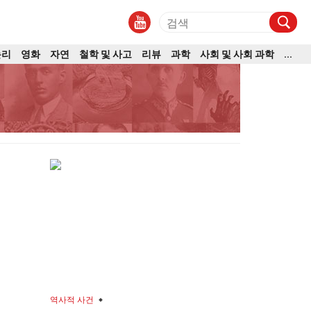
논리
영화
자연
철학 및 사고
리뷰
과학
사회 및 사회 과학
...
역사적 사건