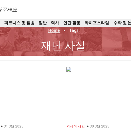
바꾸세요
트
피트니스 및 웰빙
일반
역사
인간 활동
라이프스타일
수학 및 
Home
Tags
재난 사실
31 3월 2025
역사적 사건
30 3월 2025