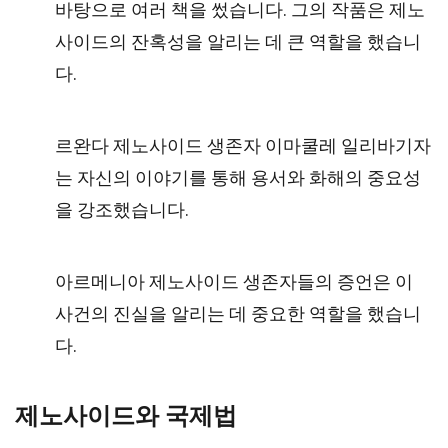
바탕으로 여러 책을 썼습니다. 그의 작품은 제노
사이드의 잔혹성을 알리는 데 큰 역할을 했습니
다.
르완다 제노사이드 생존자 이마쿨레 일리바기자
는 자신의 이야기를 통해 용서와 화해의 중요성
을 강조했습니다.
아르메니아 제노사이드 생존자들의 증언은 이
사건의 진실을 알리는 데 중요한 역할을 했습니
다.
제노사이드와 국제법