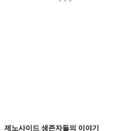
제노사이드 생존자들의 이야기