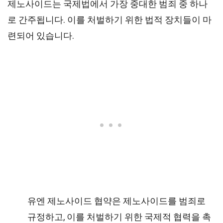
제노사이드는 국제법에서 가장 중대한 범죄 중 하나
로 간주됩니다. 이를 처벌하기 위한 법적 장치들이 마
련되어 있습니다.
유엔 제노사이드 협약은 제노사이드를 범죄로
규정하고, 이를 처벌하기 위한 국제적 협력을 촉