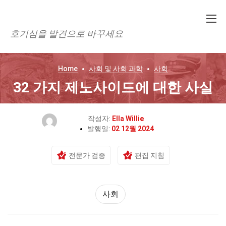
호기심을 발견으로 바꾸세요
Home
사회 및 사회 과학
사회
32 가지 제노사이드에 대한 사실
작성자:
Ella Willie
발행일:
02 12월 2024
전문가 검증
편집 지침
사회