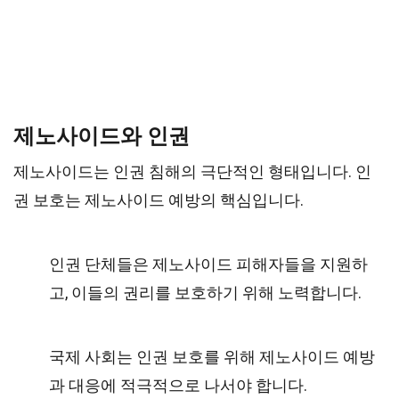
제노사이드와 인권
제노사이드는 인권 침해의 극단적인 형태입니다. 인
권 보호는 제노사이드 예방의 핵심입니다.
인권 단체들은 제노사이드 피해자들을 지원하
고, 이들의 권리를 보호하기 위해 노력합니다.
국제 사회는 인권 보호를 위해 제노사이드 예방
과 대응에 적극적으로 나서야 합니다.