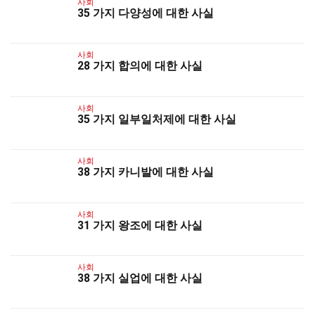
사회
35 가지 다양성에 대한 사실
사회
28 가지 합의에 대한 사실
사회
35 가지 일부일처제에 대한 사실
사회
38 가지 카니발에 대한 사실
사회
31 가지 왕조에 대한 사실
사회
38 가지 실업에 대한 사실