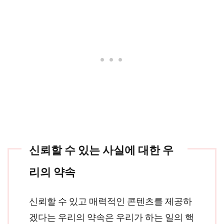
신뢰할 수 있는 사실에 대한 우
리의 약속
신뢰할 수 있고 매력적인 콘텐츠를 제공하
겠다는 우리의 약속은 우리가 하는 일의 핵