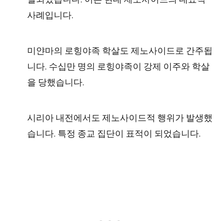
사례입니다.
미얀마의 로힝야족 학살도 제노사이드로 간주됩
니다. 수십만 명의 로힝야족이 강제 이주와 학살
을 당했습니다.
시리아 내전에서도 제노사이드적 행위가 발생했
습니다. 특정 종교 집단이 표적이 되었습니다.