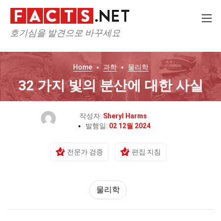
호기심을 발견으로 바꾸세요
Home
과학
물리학
32 가지 빛의 분산에 대한 사실
작성자:
Sheryl Harms
발행일:
02 12월 2024
전문가 검증
편집 지침
물리학