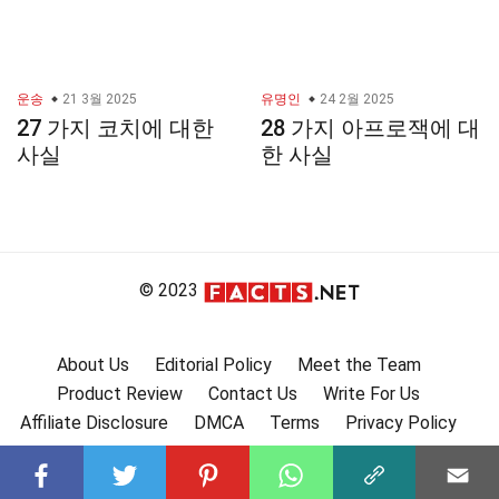
운송
21 3월 2025
유명인
24 2월 2025
27 가지 코치에 대한
28 가지 아프로잭에 대
사실
한 사실
© 2023
About Us
Editorial Policy
Meet the Team
Product Review
Contact Us
Write For Us
Affiliate Disclosure
DMCA
Terms
Privacy Policy
Submit Facts
More Facts