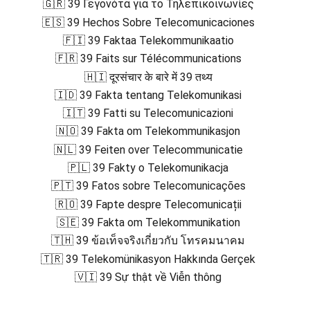
🇬🇷 39 Γεγονότα για το Τηλεπικοινωνίες
🇪🇸 39 Hechos Sobre Telecomunicaciones
🇫🇮 39 Faktaa Telekommunikaatio
🇫🇷 39 Faits sur Télécommunications
🇭🇮 दूरसंचार के बारे में 39 तथ्य
🇮🇩 39 Fakta tentang Telekomunikasi
🇮🇹 39 Fatti su Telecomunicazioni
🇳🇴 39 Fakta om Telekommunikasjon
🇳🇱 39 Feiten over Telecommunicatie
🇵🇱 39 Fakty o Telekomunikacja
🇵🇹 39 Fatos sobre Telecomunicações
🇷🇴 39 Fapte despre Telecomunicații
🇸🇪 39 Fakta om Telekommunikation
🇹🇭 39 ข้อเท็จจริงเกี่ยวกับ โทรคมนาคม
🇹🇷 39 Telekomünikasyon Hakkında Gerçek
🇻🇮 39 Sự thật về Viễn thông