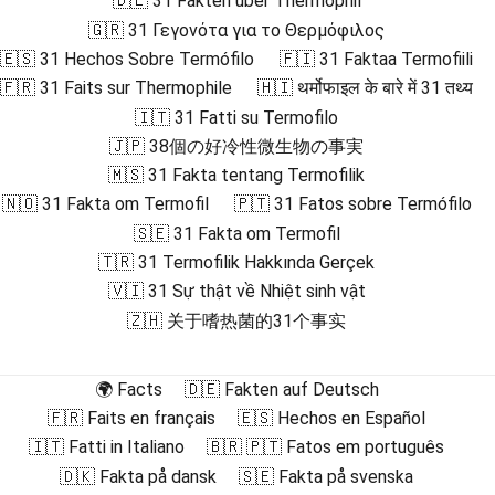
🇩🇪 31 Fakten über Thermophil
🇬🇷 31 Γεγονότα για το Θερμόφιλος
🇪🇸 31 Hechos Sobre Termófilo
🇫🇮 31 Faktaa Termofiili
🇫🇷 31 Faits sur Thermophile
🇭🇮 थर्मोफाइल के बारे में 31 तथ्य
🇮🇹 31 Fatti su Termofilo
🇯🇵 38個の好冷性微生物の事実
🇲🇸 31 Fakta tentang Termofilik
🇳🇴 31 Fakta om Termofil
🇵🇹 31 Fatos sobre Termófilo
🇸🇪 31 Fakta om Termofil
🇹🇷 31 Termofilik Hakkında Gerçek
🇻🇮 31 Sự thật về Nhiệt sinh vật
🇿🇭 关于嗜热菌的31个事实
🌍 Facts
🇩🇪 Fakten auf Deutsch
🇫🇷 Faits en français
🇪🇸 Hechos en Español
🇮🇹 Fatti in Italiano
🇧🇷 🇵🇹 Fatos em português
🇩🇰 Fakta på dansk
🇸🇪 Fakta på svenska