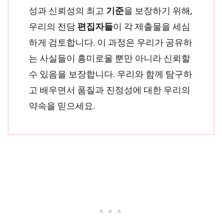
성과 신뢰성의 최고
기준
을 보장하기 위해,
우리의 전담
편집자들
이 각 제출물을 세심
하게 검토합니다. 이 과정은 우리가 공유하
는 사실들이 흥미로울 뿐만 아니라 신뢰할
수 있음을 보장합니다. 우리와 함께 탐구하
고 배우면서 품질과 진정성에 대한 우리의
약속을 믿으세요.