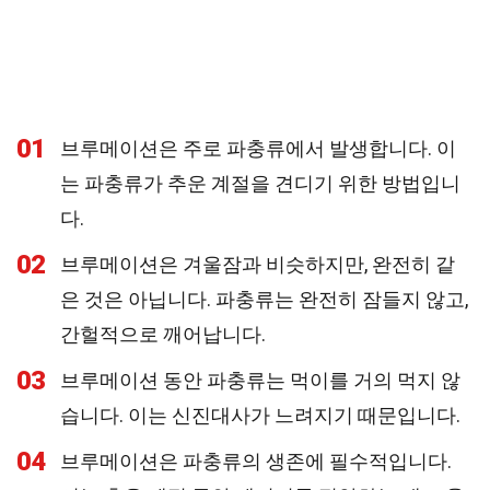
01
브루메이션은 주로 파충류에서 발생합니다. 이
는 파충류가 추운 계절을 견디기 위한 방법입니
다.
02
브루메이션은 겨울잠과 비슷하지만, 완전히 같
은 것은 아닙니다. 파충류는 완전히 잠들지 않고,
간헐적으로 깨어납니다.
03
브루메이션 동안 파충류는 먹이를 거의 먹지 않
습니다. 이는 신진대사가 느려지기 때문입니다.
04
브루메이션은 파충류의 생존에 필수적입니다.