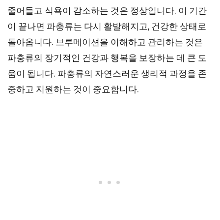
줄어들고 식욕이 감소하는 것은 정상입니다. 이 기간
이 끝나면 파충류는 다시 활발해지고, 건강한 상태로
돌아옵니다. 브루메이션을 이해하고 관리하는 것은
파충류의 장기적인 건강과 행복을 보장하는 데 큰 도
움이 됩니다. 파충류의 자연스러운 생리적 과정을 존
중하고 지원하는 것이 중요합니다.