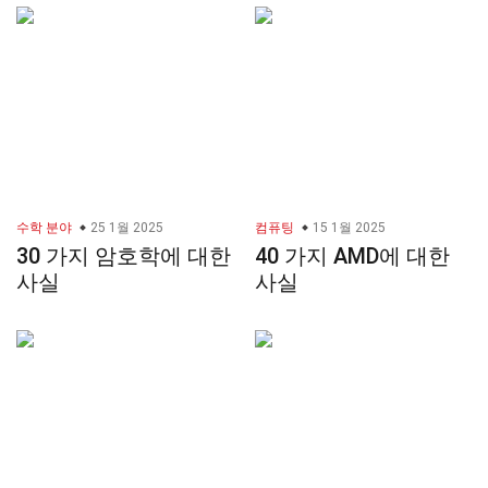
수학 분야
25 1월 2025
컴퓨팅
15 1월 2025
30 가지 암호학에 대한
40 가지 AMD에 대한
사실
사실