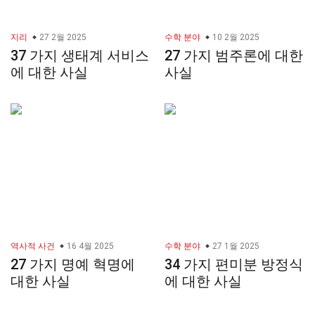
지리
27 2월 2025
수학 분야
10 2월 2025
37 가지 생태계 서비스
27 가지 범주론에 대한
에 대한 사실
사실
역사적 사건
16 4월 2025
수학 분야
27 1월 2025
27 가지 명예 혁명에
34 가지 편미분 방정식
대한 사실
에 대한 사실