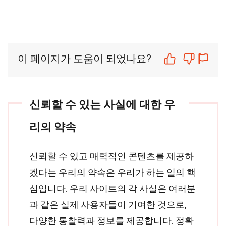
이 페이지가 도움이 되었나요?
신뢰할 수 있는 사실에 대한 우
리의 약속
신뢰할 수 있고 매력적인 콘텐츠를 제공하
겠다는 우리의 약속은 우리가 하는 일의 핵
심입니다. 우리 사이트의 각 사실은 여러분
과 같은 실제 사용자들이 기여한 것으로,
다양한 통찰력과 정보를 제공합니다. 정확