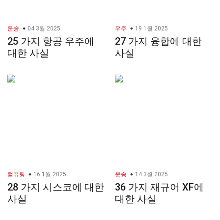
운송
04 3월 2025
우주
19 1월 2025
25 가지 항공 우주에
27 가지 융합에 대한
대한 사실
사실
컴퓨팅
16 1월 2025
운송
14 3월 2025
28 가지 시스코에 대한
36 가지 재규어 XF에
사실
대한 사실