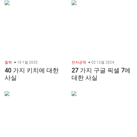
철학
18 1월 2025
전자공학
02 12월 2024
40 가지 키치에 대한
27 가지 구글 픽셀 7에
사실
대한 사실