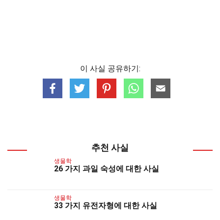
이 사실 공유하기:
추천 사실
생물학
26 가지 과일 숙성에 대한 사실
생물학
33 가지 유전자형에 대한 사실