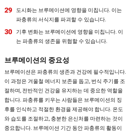
29
도시화는 브루메이션에 영향을 미칩니다. 이는
파충류의 서식지를 파괴할 수 있습니다.
30
기후 변화는 브루메이션에 영향을 미칩니다. 이
는 파충류의 생존을 위협할 수 있습니다.
브루메이션의 중요성
브루메이션은 파충류의 생존과 건강에 필수적입니다.
이 과정은 겨울철 에너지 보존을 돕고, 번식 주기를 조
절하며, 전반적인 건강을 유지하는 데 중요한 역할을
합니다. 파충류를 키우는 사람들은 브루메이션의 징
후를 인식하고 적절한 환경을 제공해야 합니다. 온도
와 습도를 조절하고, 충분한 은신처를 마련하는 것이
중요합니다. 브루메이션 기간 동안 파충류의 활동이