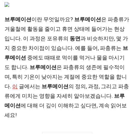
브루메이션
이란 무엇일까요?
브루메이션
은 파충류가
겨울철에 활동을 줄이고 휴면 상태에 들어가는 현상
입니다. 이 과정은 포유류의
동면
과 비슷하지만, 몇 가
지 중요한 차이점이 있습니다. 예를 들어, 파충류는
브
루메이션
중에도 때때로 먹이를 먹거나 물을 마시기
도 합니다.
브루메이션
은 파충류의 생존에 필수적이
며, 특히 기온이 낮아지는 계절에 중요한 역할을 합니
다.
이
글에서는
브루메이션
의 정의, 과정, 그리고 파충
류에게 미치는 영향을 자세히 알아보겠습니다.
브루
메이션
에 대해 더 깊이 이해하고 싶다면, 계속 읽어보
세요!