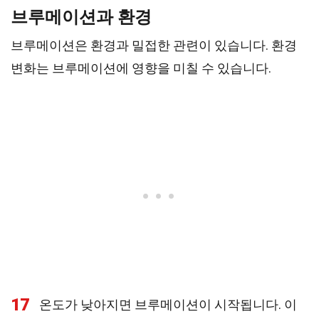
브루메이션과 환경
브루메이션은 환경과 밀접한 관련이 있습니다. 환경
변화는 브루메이션에 영향을 미칠 수 있습니다.
17
온도가 낮아지면 브루메이션이 시작됩니다. 이