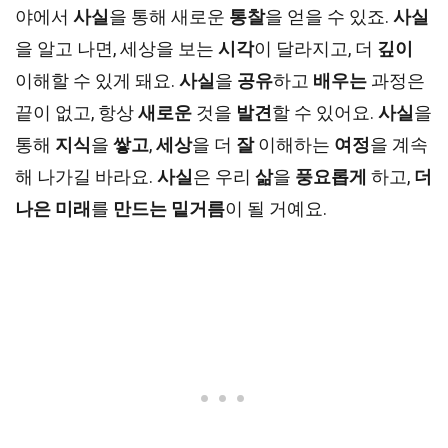
야에서
사실
을 통해 새로운
통찰
을 얻을 수 있죠.
사실
을 알고 나면, 세상을 보는
시각
이 달라지고, 더
깊이
이해할 수 있게 돼요.
사실
을
공유
하고
배우는
과정은
끝이 없고, 항상
새로운
것을
발견
할 수 있어요.
사실
을
통해
지식
을
쌓고
,
세상
을 더
잘
이해하는
여정
을 계속
해 나가길 바라요.
사실
은 우리
삶
을
풍요롭게
하고,
더
나은
미래
를
만드는
밑거름
이 될 거예요.