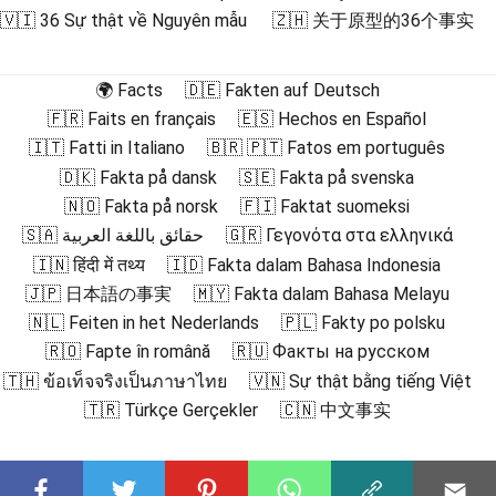
🇻🇮 36 Sự thật về Nguyên mẫu
🇿🇭 关于原型的36个事实
🌍 Facts
🇩🇪 Fakten auf Deutsch
🇫🇷 Faits en français
🇪🇸 Hechos en Español
🇮🇹 Fatti in Italiano
🇧🇷 🇵🇹 Fatos em português
🇩🇰 Fakta på dansk
🇸🇪 Fakta på svenska
🇳🇴 Fakta på norsk
🇫🇮 Faktat suomeksi
🇸🇦 حقائق باللغة العربية
🇬🇷 Γεγονότα στα ελληνικά
🇮🇳 हिंदी में तथ्य
🇮🇩 Fakta dalam Bahasa Indonesia
🇯🇵 日本語の事実
🇲🇾 Fakta dalam Bahasa Melayu
🇳🇱 Feiten in het Nederlands
🇵🇱 Fakty po polsku
🇷🇴 Fapte în română
🇷🇺 Факты на русском
🇹🇭 ข้อเท็จจริงเป็นภาษาไทย
🇻🇳 Sự thật bằng tiếng Việt
🇹🇷 Türkçe Gerçekler
🇨🇳 中文事实