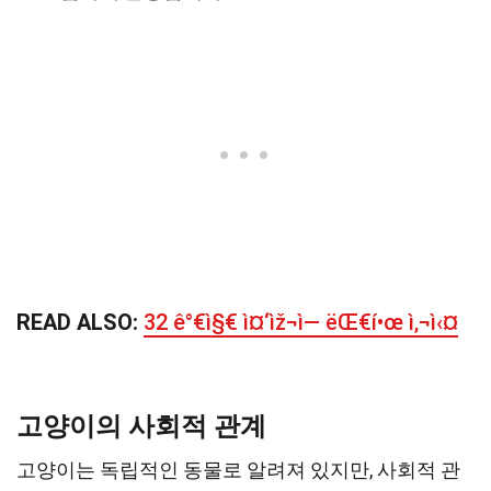
READ ALSO:
32 ê°€ì§€ ì¤‘ìž¬ì— ëŒ€í•œ ì‚¬ì‹¤
고양이의 사회적 관계
고양이는 독립적인 동물로 알려져 있지만, 사회적 관