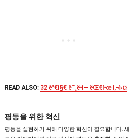
READ ALSO:
32 ê°€ì§€ ë¯¸ë•ì— ëŒ€í•œ ì‚¬ì‹¤
평등을 위한 혁신
평등을 실현하기 위해 다양한 혁신이 필요합니다. 새