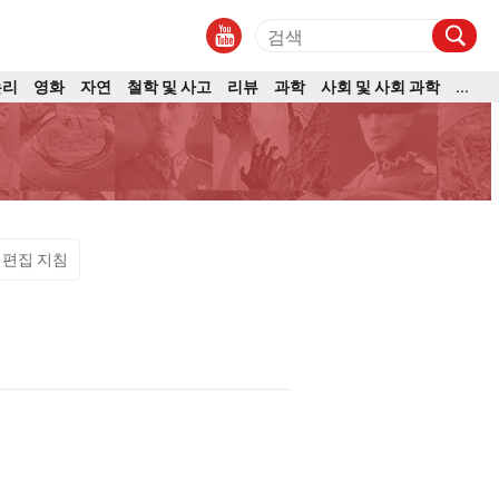
논리
영화
자연
철학 및 사고
리뷰
과학
사회 및 사회 과학
...
편집 지침
모