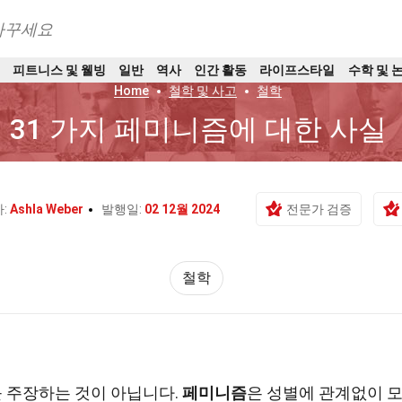
바꾸세요
트
피트니스 및 웰빙
일반
역사
인간 활동
라이프스타일
수학 및 
Home
철학 및 사고
철학
31 가지 페미니즘에 대한 사실
:
Ashla Weber
발행일:
02 12월 2024
전문가 검증
철학
 주장하는 것이 아닙니다.
페미니즘
은 성별에 관계없이 