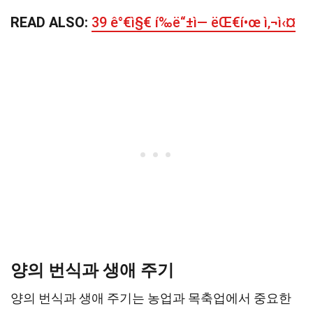
READ ALSO:
39 ê°€ì§€ í‰ë“±ì— ëŒ€í•œ ì‚¬ì‹¤
양의 번식과 생애 주기
양의 번식과 생애 주기는 농업과 목축업에서 중요한