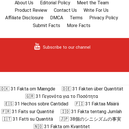
About Us
Editorial Policy
Meet the Team
Product Review
Contact Us
Write For Us
Affiliate Disclosure
DMCA
Terms
Privacy Policy
Submit Facts
More Facts
Subscribe to our channel
🇩🇰 31 Fakta om Mængde
🇩🇪 31 Fakten über Quantität
🇬🇷 31 Γεγονότα για το Ποσότητα
🇪🇸 31 Hechos sobre Cantidad
🇫🇮 31 Faktaa Määrä
🇫🇷 31 Faits sur Quantité
🇮🇩 31 Fakta tentang Jumlah
🇮🇹 31 Fatti su Quantità
🇯🇵 38個のシニシズムの事実
🇳🇴 31 Fakta om Kvantitet