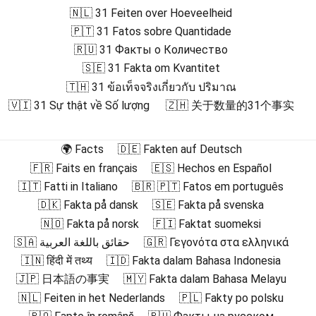
🇳🇱 31 Feiten over Hoeveelheid
🇵🇹 31 Fatos sobre Quantidade
🇷🇺 31 Факты о Количество
🇸🇪 31 Fakta om Kvantitet
🇹🇭 31 ข้อเท็จจริงเกี่ยวกับ ปริมาณ
🇻🇮 31 Sự thật về Số lượng
🇿🇭 关于数量的31个事实
🌍 Facts
🇩🇪 Fakten auf Deutsch
🇫🇷 Faits en français
🇪🇸 Hechos en Español
🇮🇹 Fatti in Italiano
🇧🇷 🇵🇹 Fatos em português
🇩🇰 Fakta på dansk
🇸🇪 Fakta på svenska
🇳🇴 Fakta på norsk
🇫🇮 Faktat suomeksi
🇸🇦 حقائق باللغة العربية
🇬🇷 Γεγονότα στα ελληνικά
🇮🇳 हिंदी में तथ्य
🇮🇩 Fakta dalam Bahasa Indonesia
🇯🇵 日本語の事実
🇲🇾 Fakta dalam Bahasa Melayu
🇳🇱 Feiten in het Nederlands
🇵🇱 Fakty po polsku