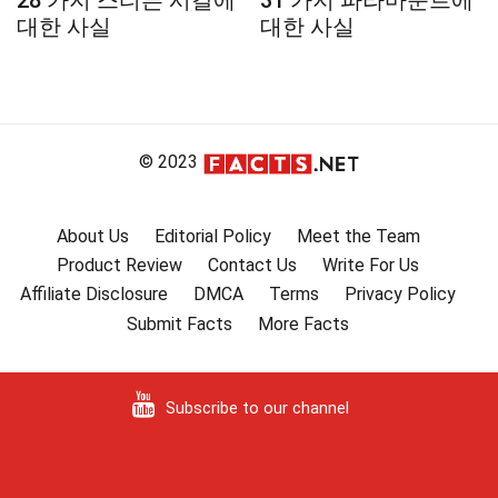
28 가지 스티븐 시갈에
31 가지 파라마운트에
대한 사실
대한 사실
© 2023
About Us
Editorial Policy
Meet the Team
Product Review
Contact Us
Write For Us
Affiliate Disclosure
DMCA
Terms
Privacy Policy
Submit Facts
More Facts
Subscribe to our channel