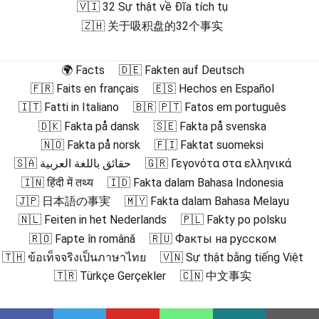
🇻🇮 32 Sự thật về Đĩa tích tụ
🇿🇭 关于吸积盘的32个事实
🌍 Facts
🇩🇪 Fakten auf Deutsch
🇫🇷 Faits en français
🇪🇸 Hechos en Español
🇮🇹 Fatti in Italiano
🇧🇷 🇵🇹 Fatos em português
🇩🇰 Fakta på dansk
🇸🇪 Fakta på svenska
🇳🇴 Fakta på norsk
🇫🇮 Faktat suomeksi
🇸🇦 حقائق باللغة العربية
🇬🇷 Γεγονότα στα ελληνικά
🇮🇳 हिंदी में तथ्य
🇮🇩 Fakta dalam Bahasa Indonesia
🇯🇵 日本語の事実
🇲🇾 Fakta dalam Bahasa Melayu
🇳🇱 Feiten in het Nederlands
🇵🇱 Fakty po polsku
🇷🇴 Fapte în română
🇷🇺 Факты на русском
🇹🇭 ข้อเท็จจริงเป็นภาษาไทย
🇻🇳 Sự thật bằng tiếng Việt
🇹🇷 Türkçe Gerçekler
🇨🇳 中文事实