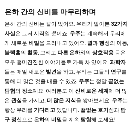
은하 간의 신비를 마무리하며
은하 간의 신비는 끝이 없어요. 우리가 알아본
32가지
사실
은 그저 시작일 뿐이죠.
우주
는 계속해서 우리에
게 새로운
비밀
을 드러내고 있어요.
별
과
행성
의
이동
,
블랙홀
의
활동
, 그리고
다른 은하
와의
상호작용
등은
모두 흥미진진한 이야기들로 가득 차 있어요.
과학자
들은 매일 새로운
발견
을 하고, 우리는 그들의
연구
를
통해 더 많은 것을 배울 수 있죠.
우주
는 정말
끝없는
탐험
의
장소
예요. 여러분도 이
신비로운 세계
에 더 많
은
관심
을 가지고,
더 많은 지식
을 쌓아보세요.
우주
는
항상 우리를
기다리고
있답니다.
끝없는 호기심
과
탐
구 정신
으로
은하
의
비밀
을 계속
탐험
해 보세요!