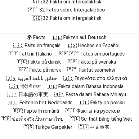
🇳🇴 32 Fakta om Intergalaktisk
🇵🇹 32 Fatos sobre Intergaláctico
🇸🇪 32 Fakta om Intergalaktisk
🌍 Facts
🇩🇪 Fakten auf Deutsch
🇫🇷 Faits en français
🇪🇸 Hechos en Español
🇮🇹 Fatti in Italiano
🇧🇷 🇵🇹 Fatos em português
🇩🇰 Fakta på dansk
🇸🇪 Fakta på svenska
🇳🇴 Fakta på norsk
🇫🇮 Faktat suomeksi
🇸🇦 حقائق باللغة العربية
🇬🇷 Γεγονότα στα ελληνικά
🇮🇳 हिंदी में तथ्य
🇮🇩 Fakta dalam Bahasa Indonesia
🇯🇵 日本語の事実
🇲🇾 Fakta dalam Bahasa Melayu
🇳🇱 Feiten in het Nederlands
🇵🇱 Fakty po polsku
🇷🇴 Fapte în română
🇷🇺 Факты на русском
🇹🇭 ข้อเท็จจริงเป็นภาษาไทย
🇻🇳 Sự thật bằng tiếng Việt
🇹🇷 Türkçe Gerçekler
🇨🇳 中文事实