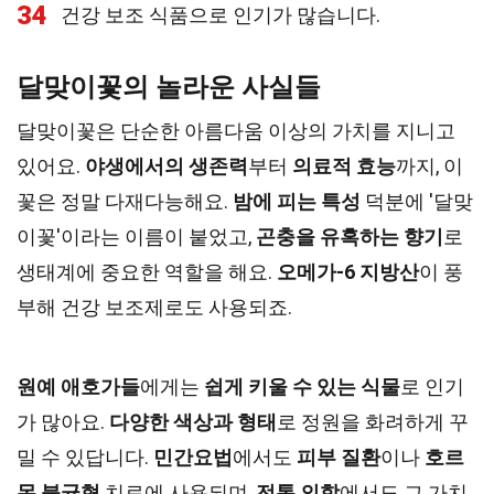
34
건강 보조 식품으로 인기가 많습니다.
달맞이꽃의 놀라운 사실들
달맞이꽃은 단순한 아름다움 이상의 가치를 지니고
있어요.
야생에서의 생존력
부터
의료적 효능
까지, 이
꽃은 정말 다재다능해요.
밤에 피는 특성
덕분에 '달맞
이꽃'이라는 이름이 붙었고,
곤충을 유혹하는 향기
로
생태계에 중요한 역할을 해요.
오메가-6 지방산
이 풍
부해 건강 보조제로도 사용되죠.
원예 애호가들
에게는
쉽게 키울 수 있는 식물
로 인기
가 많아요.
다양한 색상과 형태
로 정원을 화려하게 꾸
밀 수 있답니다.
민간요법
에서도
피부 질환
이나
호르
몬 불균형
치료에 사용되며,
전통 의학
에서도 그 가치