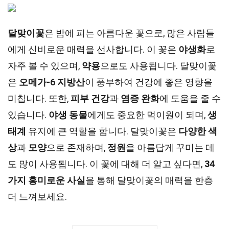
달맞이꽃
은 밤에 피는 아름다운 꽃으로, 많은 사람들
에게 신비로운 매력을 선사합니다. 이 꽃은
야생화
로
자주 볼 수 있으며,
약용
으로도 사용됩니다. 달맞이꽃
은
오메가-6 지방산
이 풍부하여 건강에 좋은 영향을
미칩니다. 또한,
피부 건강
과
염증 완화
에 도움을 줄 수
있습니다.
야생 동물
에게도 중요한 먹이원이 되며,
생
태계
유지에 큰 역할을 합니다. 달맞이꽃은
다양한 색
상
과
모양
으로 존재하며,
정원
을 아름답게 꾸미는 데
도 많이 사용됩니다. 이 꽃에 대해 더 알고 싶다면,
34
가지 흥미로운 사실
을 통해 달맞이꽃의 매력을 한층
더 느껴보세요.