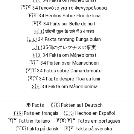
🇩🇰 34 Fakta om Måneblomst
🇬🇷 34 Γεγονότα για το Φεγγαρόλουσα
🇪🇸 34 Hechos Sobre Flor de luna
🇫🇷 34 Faits sur Belle de nuit
🇭🇮 चाँदनी फूल के बारे में 34 तथ्य
🇮🇩 34 Fakta tentang Bunga bulan
🇯🇵 35個のクレマチスの事実
🇳🇴 34 Fakta om Måneblomst
🇳🇱 34 Feiten over Maanschoen
🇵🇹 34 Fatos sobre Dama-da-noite
🇷🇴 34 Fapte despre Floarea lunii
🇸🇪 34 Fakta om Måneblomma
🌍 Facts
🇩🇪 Fakten auf Deutsch
🇫🇷 Faits en français
🇪🇸 Hechos en Español
🇮🇹 Fatti in Italiano
🇧🇷 🇵🇹 Fatos em português
🇩🇰 Fakta på dansk
🇸🇪 Fakta på svenska