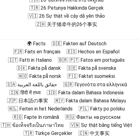
🇹🇷 26 Petunya Hakkında Gerçek
🇻🇮 26 Sự thật về cây dã yên thảo
🇿🇭 关于矮牵牛的26个事实
🌍 Facts
🇩🇪 Fakten auf Deutsch
🇫🇷 Faits en français
🇪🇸 Hechos en Español
🇮🇹 Fatti in Italiano
🇧🇷 🇵🇹 Fatos em português
🇩🇰 Fakta på dansk
🇸🇪 Fakta på svenska
🇳🇴 Fakta på norsk
🇫🇮 Faktat suomeksi
🇸🇦 حقائق باللغة العربية
🇬🇷 Γεγονότα στα ελληνικά
🇮🇳 हिंदी में तथ्य
🇮🇩 Fakta dalam Bahasa Indonesia
🇯🇵 日本語の事実
🇲🇾 Fakta dalam Bahasa Melayu
🇳🇱 Feiten in het Nederlands
🇵🇱 Fakty po polsku
🇷🇴 Fapte în română
🇷🇺 Факты на русском
🇹🇭 ข้อเท็จจริงเป็นภาษาไทย
🇻🇳 Sự thật bằng tiếng Việt
🇹🇷 Türkçe Gerçekler
🇨🇳 中文事实