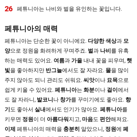
26
페튜니아는 나비와 벌을 유인하는 꽃입니다.
페튜니아의 매력
페튜니아는 단순한 꽃이 아니에요.
다양한 색상
과
모
양
으로 정원을 화려하게 꾸며주죠.
벌
과
나비
를 유혹
하는 매력도 있어요.
여름
과
가을
내내 꽃을 피우며,
햇
빛
을 좋아하지만
반그늘
에서도 잘 자라요.
물
을 많이
주지 않아도 되니 관리도 쉬워요.
씨앗
이나
묘목
으로
쉽게 키울 수 있어요.
페튜니아
는
화분
이나
걸이
에서
도 잘 자라니,
발코니
나
창가
를 꾸미기에도 좋아요.
향
기
도 좋아서
실내
에서도 인기가 많아요.
페튜니아
를
키우면
정원
이 더
아름다워
지고,
마음
도
편안
해져요.
이제
페튜니아의 매력을
충분히
알았으니,
정원
에
페