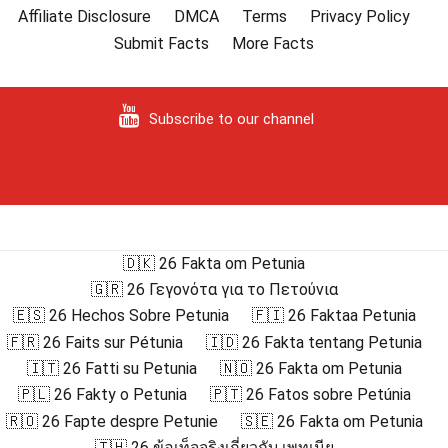
Affiliate Disclosure
DMCA
Terms
Privacy Policy
Submit Facts
More Facts
Subscribe to our channel
🇩🇰 26 Fakta om Petunia
🇬🇷 26 Γεγονότα για το Πετούνια
🇪🇸 26 Hechos Sobre Petunia
🇫🇮 26 Faktaa Petunia
🇫🇷 26 Faits sur Pétunia
🇮🇩 26 Fakta tentang Petunia
🇮🇹 26 Fatti su Petunia
🇳🇴 26 Fakta om Petunia
🇵🇱 26 Fakty o Petunia
🇵🇹 26 Fatos sobre Petúnia
🇷🇴 26 Fapte despre Petunie
🇸🇪 26 Fakta om Petunia
🇹🇭 26 ข้อเท็จจริงเกี่ยวกับ เพทูเนีย