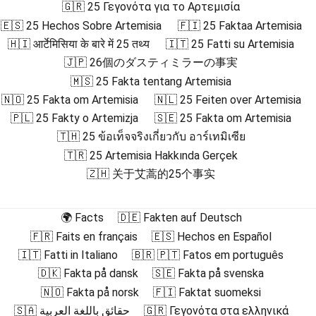
🇬🇷 25 Γεγονότα για το Αρτεμισία
🇪🇸 25 Hechos Sobre Artemisia
🇫🇮 25 Faktaa Artemisia
🇭🇮 आर्टेमिसिया के बारे में 25 तथ्य
🇮🇹 25 Fatti su Artemisia
🇯🇵 26個のダスティミラーの事実
🇲🇸 25 Fakta tentang Artemisia
🇳🇴 25 Fakta om Artemisia
🇳🇱 25 Feiten over Artemisia
🇵🇱 25 Fakty o Artemizja
🇸🇪 25 Fakta om Artemisia
🇹🇭 25 ข้อเท็จจริงเกี่ยวกับ อาร์เทมิเซีย
🇹🇷 25 Artemisia Hakkında Gerçek
🇿🇭 关于艾蒿的25个事实
🌍 Facts
🇩🇪 Fakten auf Deutsch
🇫🇷 Faits en français
🇪🇸 Hechos en Español
🇮🇹 Fatti in Italiano
🇧🇷 🇵🇹 Fatos em português
🇩🇰 Fakta på dansk
🇸🇪 Fakta på svenska
🇳🇴 Fakta på norsk
🇫🇮 Faktat suomeksi
🇸🇦 حقائق باللغة العربية
🇬🇷 Γεγονότα στα ελληνικά