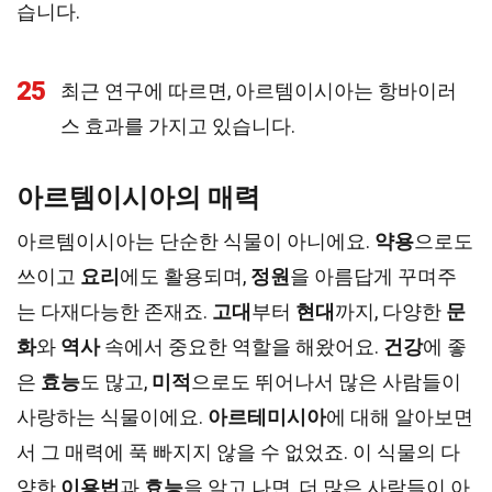
습니다.
25
최근 연구에 따르면, 아르템이시아는 항바이러
스 효과를 가지고 있습니다.
아르템이시아의 매력
아르템이시아는 단순한 식물이 아니에요.
약용
으로도
쓰이고
요리
에도 활용되며,
정원
을 아름답게 꾸며주
는 다재다능한 존재죠.
고대
부터
현대
까지, 다양한
문
화
와
역사
속에서 중요한 역할을 해왔어요.
건강
에 좋
은
효능
도 많고,
미적
으로도 뛰어나서 많은 사람들이
사랑하는 식물이에요.
아르테미시아
에 대해 알아보면
서 그 매력에 푹 빠지지 않을 수 없었죠. 이 식물의 다
양한
이용법
과
효능
을 알고 나면, 더 많은 사람들이 아