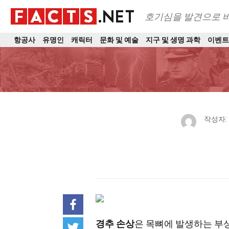
호기심을 발견으로 
항공사
유명인
캐릭터
문화 및 예술
지구 및 생명 과학
이벤
작성자:
경추 손상
은 목뼈에 발생하는 부상