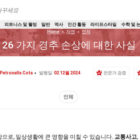
바꾸세요
트
피트니스 및 웰빙
일반
역사
인간 활동
라이프스타일
수학 및 
Home
자연
인체
26 가지 경추 손상에 대한 사실
Petronella Cota
발행일:
02 12월 2024
전문가 검증
인체
으로, 일상생활에 큰 영향을 미칠 수 있습니다.
교통사고
,