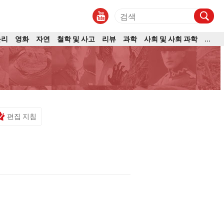
논리
영화
자연
철학 및 사고
리뷰
과학
사회 및 사회 과학
...
편집 지침