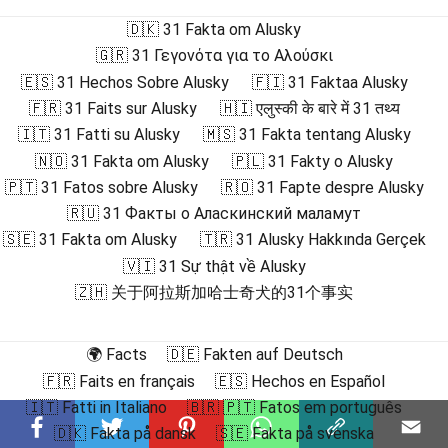
🇩🇰 31 Fakta om Alusky
🇬🇷 31 Γεγονότα για το Αλούσκι
🇪🇸 31 Hechos Sobre Alusky
🇫🇮 31 Faktaa Alusky
🇫🇷 31 Faits sur Alusky
🇭🇮 एलुस्की के बारे में 31 तथ्य
🇮🇹 31 Fatti su Alusky
🇲🇸 31 Fakta tentang Alusky
🇳🇴 31 Fakta om Alusky
🇵🇱 31 Fakty o Alusky
🇵🇹 31 Fatos sobre Alusky
🇷🇴 31 Fapte despre Alusky
🇷🇺 31 Факты о Аласкинский маламут
🇸🇪 31 Fakta om Alusky
🇹🇷 31 Alusky Hakkında Gerçek
🇻🇮 31 Sự thật về Alusky
🇿🇭 关于阿拉斯加哈士奇犬的31个事实
🌍 Facts
🇩🇪 Fakten auf Deutsch
🇫🇷 Faits en français
🇪🇸 Hechos en Español
🇮🇹 Fatti in Italiano
🇧🇷 🇵🇹 Fatos em português
🇩🇰 Fakta på dansk
🇸🇪 Fakta på svenska