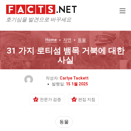
호기심을 발견으로 바꾸세요
Home
자연
동물
31 가지 로티섬 뱀목 거북에 대한
사실
작성자:
Carlye Tackett
발행일:
15 1월 2025
전문가 검증
편집 지침
동물