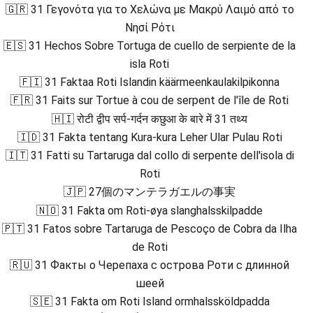
🇬🇷 31 Γεγονότα για το Χελώνα με Μακρύ Λαιμό από το
Νησί Ρότι
🇪🇸 31 Hechos Sobre Tortuga de cuello de serpiente de la
isla Roti
🇫🇮 31 Faktaa Roti Islandin käärmeenkaulakilpikonna
🇫🇷 31 Faits sur Tortue à cou de serpent de l'île de Roti
🇭🇮 रोटी द्वीप सर्प-गर्दन कछुआ के बारे में 31 तथ्य
🇮🇩 31 Fakta tentang Kura-kura Leher Ular Pulau Roti
🇮🇹 31 Fatti su Tartaruga dal collo di serpente dell'isola di
Roti
🇯🇵 27個のマンテラガエルの事実
🇳🇴 31 Fakta om Roti-øya slanghalsskilpadde
🇵🇹 31 Fatos sobre Tartaruga de Pescoço de Cobra da Ilha
de Roti
🇷🇺 31 Факты о Черепаха с острова Роти с длинной
шеей
🇸🇪 31 Fakta om Roti Island ormhalssköldpadda