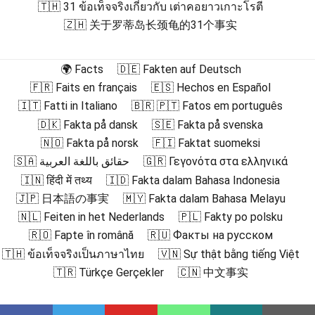
🇹🇭 31 ข้อเท็จจริงเกี่ยวกับ เต่าคอยาวเกาะโรตี
🇿🇭 关于罗蒂岛长颈龟的31个事实
🌍 Facts
🇩🇪 Fakten auf Deutsch
🇫🇷 Faits en français
🇪🇸 Hechos en Español
🇮🇹 Fatti in Italiano
🇧🇷 🇵🇹 Fatos em português
🇩🇰 Fakta på dansk
🇸🇪 Fakta på svenska
🇳🇴 Fakta på norsk
🇫🇮 Faktat suomeksi
🇸🇦 حقائق باللغة العربية
🇬🇷 Γεγονότα στα ελληνικά
🇮🇳 हिंदी में तथ्य
🇮🇩 Fakta dalam Bahasa Indonesia
🇯🇵 日本語の事実
🇲🇾 Fakta dalam Bahasa Melayu
🇳🇱 Feiten in het Nederlands
🇵🇱 Fakty po polsku
🇷🇴 Fapte în română
🇷🇺 Факты на русском
🇹🇭 ข้อเท็จจริงเป็นภาษาไทย
🇻🇳 Sự thật bằng tiếng Việt
🇹🇷 Türkçe Gerçekler
🇨🇳 中文事实