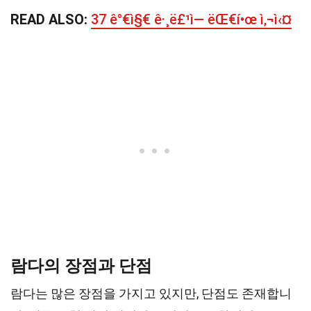
READ ALSO:
37 ê°€ì§€ ê·¸ë£¹ì— ëŒ€í•œ ì‚¬ì‹¤
람다의 장점과 단점
람다는 많은 장점을 가지고 있지만, 단점도 존재합니