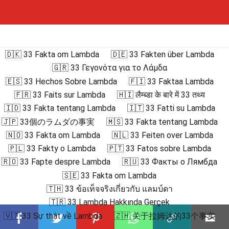
🇩🇰 33 Fakta om Lambda
🇩🇪 33 Fakten über Lambda
🇬🇷 33 Γεγονότα για το Λάμδα
🇪🇸 33 Hechos Sobre Lambda
🇫🇮 33 Faktaa Lambda
🇫🇷 33 Faits sur Lambda
🇭🇮 लैम्ब्डा के बारे में 33 तथ्य
🇮🇩 33 Fakta tentang Lambda
🇮🇹 33 Fatti su Lambda
🇯🇵 33個のラムダの事実
🇲🇸 33 Fakta tentang Lambda
🇳🇴 33 Fakta om Lambda
🇳🇱 33 Feiten over Lambda
🇵🇱 33 Fakty o Lambda
🇵🇹 33 Fatos sobre Lambda
🇷🇴 33 Fapte despre Lambda
🇷🇺 33 Факты о Лямбда
🇸🇪 33 Fakta om Lambda
🇹🇭 33 ข้อเท็จจริงเกี่ยวกับ แลมบ์ดา
🇹🇷 33 Lambda Hakkında Gerçek
🇻🇮 33 Sự thật về Lambda
🇿🇭 关于拉姆达的33个事实