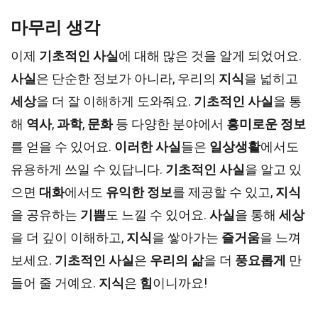
마무리 생각
이제
기초적인 사실
에 대해 많은 것을 알게 되었어요.
사실
은 단순한 정보가 아니라, 우리의
지식
을 넓히고
세상
을 더 잘 이해하게 도와줘요.
기초적인 사실
을 통
해
역사
,
과학
,
문화
등 다양한 분야에서
흥미로운 정보
를 얻을 수 있어요.
이러한 사실
들은
일상생활
에서도
유용하게 쓰일 수 있답니다.
기초적인 사실
을 알고 있
으면
대화
에서도
유익한 정보
를 제공할 수 있고,
지식
을 공유하는
기쁨
도 느낄 수 있어요.
사실
을 통해
세상
을 더 깊이 이해하고,
지식
을 쌓아가는
즐거움
을 느껴
보세요.
기초적인 사실
은
우리의 삶
을 더
풍요롭게
만
들어 줄 거예요.
지식
은
힘
이니까요!