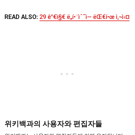
READ ALSO:
29 ê°€ì§€ ë„í•¨ìˆ˜ì— ëŒ€í•œ ì‚¬ì‹¤
위키백과의 사용자와 편집자들