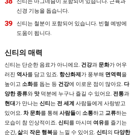
38
신티는 마그네슘이 포함되어 있습니다. 근육과
신경 기능을 돕습니다.
39
신티는 철분이 포함되어 있습니다. 빈혈 예방에
도움이 됩니다.
신티의 매력
신티는 단순한 음료가 아니에요.
건강
과
문화
가 어우
러진
역사
를 담고 있죠.
항산화제
가 풍부해
면역력
을
높이고
소화
를 돕는 등
건강
에 이로운 점이 많아요.
다
양한 종류
와
맛
덕분에 누구나 즐길 수 있어요.
전통
과
현대
가 만나는
신티
는
전 세계
사람들에게 사랑받고
있어요.
차 문화
를 통해
사람들
이
소통
하고
교류
하는
모습이 참 인상적이죠.
신티
를 마시며
여유
를 즐기는
순간,
삶
의
작은 행복
을 느낄 수 있어요.
신티
의
다양한