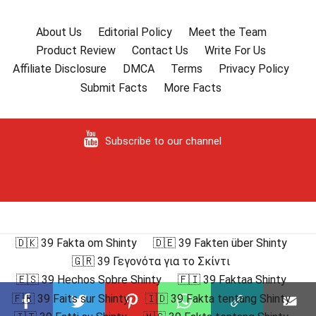
About Us
Editorial Policy
Meet the Team
Product Review
Contact Us
Write For Us
Affiliate Disclosure
DMCA
Terms
Privacy Policy
Submit Facts
More Facts
Subscribe to our channel
🇩🇰 39 Fakta om Shinty
🇩🇪 39 Fakten über Shinty
🇬🇷 39 Γεγονότα για το Σκίντι
🇪🇸 39 Hechos Sobre Shinty
🇫🇮 39 Faktaa Shinty
🇫🇷 39 Faits sur Shinty
🇮🇩 39 Fakta tentang Shinty