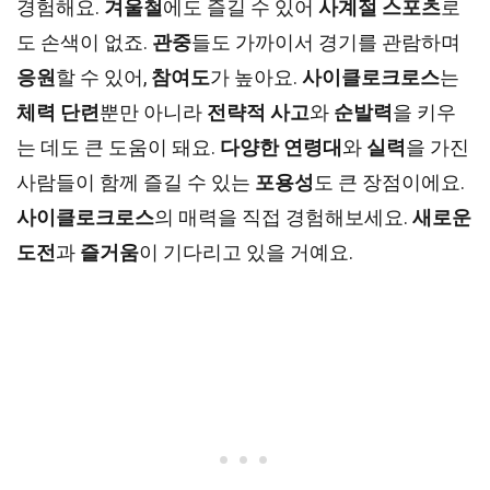
경험해요.
겨울철
에도 즐길 수 있어
사계절 스포츠
로
도 손색이 없죠.
관중
들도 가까이서 경기를 관람하며
응원
할 수 있어,
참여도
가 높아요.
사이클로크로스
는
체력 단련
뿐만 아니라
전략적 사고
와
순발력
을 키우
는 데도 큰 도움이 돼요.
다양한 연령대
와
실력
을 가진
사람들이 함께 즐길 수 있는
포용성
도 큰 장점이에요.
사이클로크로스
의 매력을 직접 경험해보세요.
새로운
도전
과
즐거움
이 기다리고 있을 거예요.