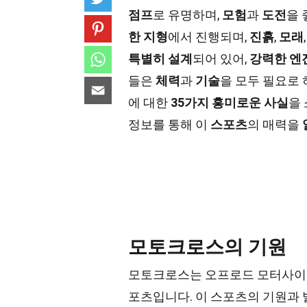
점프
로 유명하며,
모험
과
도전
을
한 지형
에서 진행되며,
진흙
,
모래
특별히 설계
되어 있어,
강력한 엔
들은
체력
과
기술
을 모두 필요로 
에 대한
35가지 흥미로운 사실
을
정보를 통해 이
스포츠
의 매력을
모토크로스의 기원
모토크로스는 오프로드 모터사이클
포츠입니다. 이 스포츠의 기원과