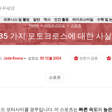
바꾸세요
트
피트니스 및 웰빙
일반
역사
인간 활동
라이프스타일
수학 및 
Home
라이프스타일
스포츠
35 가지 모토크로스에 대한 사실
자:
Jade Rouse
발행일:
02 12월 2024
전문가 검증
스포츠
드 모터사이클 경주입니다. 이 스포츠는
빠른 속도
와
높