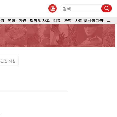
논리
영화
자연
철학 및 사고
리뷰
과학
사회 및 사회 과학
...
편집 지침
은