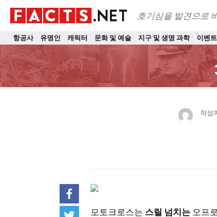
호기심을 발견으로 
항공사
유명인
캐릭터
문화 및 예술
지구 및 생명 과학
이벤
작성
모토크로스는
스릴 넘치는
오프로