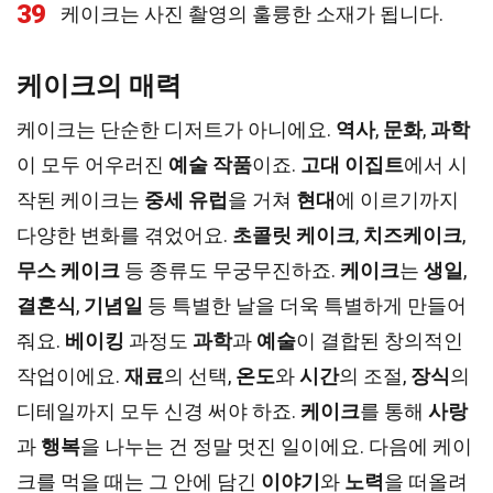
39
케이크는 사진 촬영의 훌륭한 소재가 됩니다.
케이크의 매력
케이크는 단순한 디저트가 아니에요.
역사
,
문화
,
과학
이 모두 어우러진
예술 작품
이죠.
고대 이집트
에서 시
작된 케이크는
중세 유럽
을 거쳐
현대
에 이르기까지
다양한 변화를 겪었어요.
초콜릿 케이크
,
치즈케이크
,
무스 케이크
등 종류도 무궁무진하죠.
케이크
는
생일
,
결혼식
,
기념일
등 특별한 날을 더욱 특별하게 만들어
줘요.
베이킹
과정도
과학
과
예술
이 결합된 창의적인
작업이에요.
재료
의 선택,
온도
와
시간
의 조절,
장식
의
디테일까지 모두 신경 써야 하죠.
케이크
를 통해
사랑
과
행복
을 나누는 건 정말 멋진 일이에요. 다음에 케이
크를 먹을 때는 그 안에 담긴
이야기
와
노력
을 떠올려