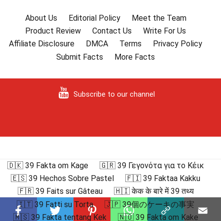
About Us
Editorial Policy
Meet the Team
Product Review
Contact Us
Write For Us
Affiliate Disclosure
DMCA
Terms
Privacy Policy
Submit Facts
More Facts
Subscribe to our channel
🇩🇰 39 Fakta om Kage
🇬🇷 39 Γεγονότα για το Κέικ
🇪🇸 39 Hechos Sobre Pastel
🇫🇮 39 Faktaa Kakku
🇫🇷 39 Faits sur Gâteau
🇭🇮 केक के बारे में 39 तथ्य
🇮🇹 39 Fatti su Torta
🇯🇵 39個のケーキの事実
🇲🇸 39 Fakta tentang Kek
🇳🇴 39 Fakta om Kake