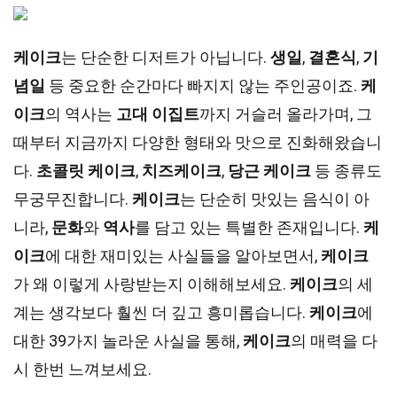
케이크
는 단순한 디저트가 아닙니다.
생일
,
결혼식
,
기
념일
등 중요한 순간마다 빠지지 않는 주인공이죠.
케
이크
의 역사는
고대 이집트
까지 거슬러 올라가며, 그
때부터 지금까지 다양한 형태와 맛으로 진화해왔습니
다.
초콜릿 케이크
,
치즈케이크
,
당근 케이크
등 종류도
무궁무진합니다.
케이크
는 단순히 맛있는 음식이 아
니라,
문화
와
역사
를 담고 있는 특별한 존재입니다.
케
이크
에 대한 재미있는 사실들을 알아보면서,
케이크
가 왜 이렇게 사랑받는지 이해해보세요.
케이크
의 세
계는 생각보다 훨씬 더 깊고 흥미롭습니다.
케이크
에
대한 39가지 놀라운 사실을 통해,
케이크
의 매력을 다
시 한번 느껴보세요.