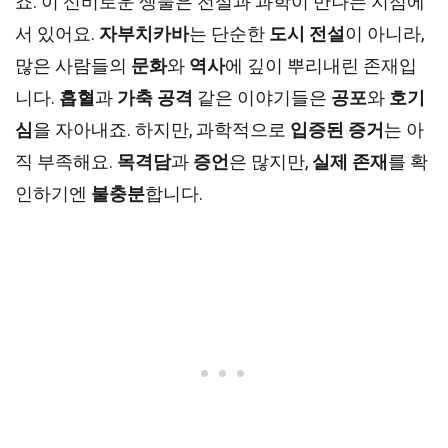
죠. 이 신비로운 생물은 전설과 과학이 만나는 지점에
서 있어요.
자부치카바
는 단순한
도시 전설
이 아니라,
많은 사람들의
문화
와
역사
에 깊이 뿌리내린 존재입
니다.
흡혈
과
가축 공격
같은 이야기들은
공포
와
호기
심
을 자아내죠. 하지만, 과학적으로
입증된 증거
는 아
직 부족해요.
목격담
과
증언
은 많지만,
실제 존재
를 확
인하기엔
불충분
합니다.