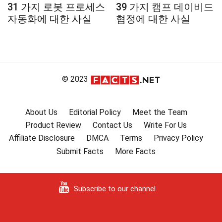
31 가지 로봇 프로세스
39 가지 캠프 데이비드
자동화에 대한 사실
협정에 대한 사실
© 2023
About Us
Editorial Policy
Meet the Team
Product Review
Contact Us
Write For Us
Affiliate Disclosure
DMCA
Terms
Privacy Policy
Submit Facts
More Facts
Subscribe to our channel